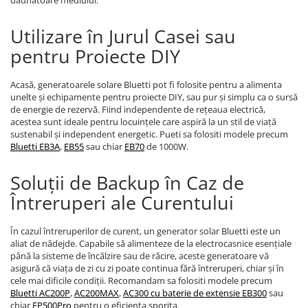
dăunătoare mediului.
Protectii si izolatoare de baterii
Accesorii
Utilizare în Jurul Casei sau
Monitorizare si control
pentru Proiecte DIY
Convertoare DC - DC
Acasă, generatoarele solare Bluetti pot fi folosite pentru a alimenta
Invertoare Off-grid
unelte și echipamente pentru proiecte DIY, sau pur și simplu ca o sursă
Incarcatoare de retea
de energie de rezervă. Fiind independente de rețeaua electrică,
acestea sunt ideale pentru locuințele care aspiră la un stil de viață
Acumulatori de stocare
sustenabil și independent energetic. Pueti sa folositi modele precum
Bluetti EB3A
,
EB55
sau chiar
EB70
de 1000W.
Componente sisteme de balcon
Iluminat solar
Soluții de Backup în Caz de
Acumulatori
Întreruperi ale Curentului
Acumulatori Standard Plumb
Acumulatori Litiu
În cazul întreruperilor de curent, un generator solar Bluetti este un
aliat de nădejde. Capabile să alimenteze de la electrocasnice esențiale
Acumulatori Gel
până la sisteme de încălzire sau de răcire, aceste generatoare vă
asigură că viața de zi cu zi poate continua fără întreruperi, chiar și în
Acumulatori Moto
cele mai dificile condiții. Recomandam sa folositi modele precum
Bluetti AC200P
,
AC200MAX
,
AC300 cu baterie de extensie EB300
sau
Electronice
chiar
EP500Pro
pentru o eficienta sporita.