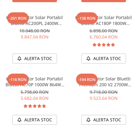
Vezi toate statiile
Accesorii Statii de Alimentare
Kit Generator Solar Portabil
Kit Generator Solar Portabil
-201 RON
-138 RON
Kituri Generatoare Solare
Bluetti AC200PL 2400W
Bluetti AC180P 1800W
Cauta dupa capacitate
2304Wh cu panou 200W
1440Wh LifePO4 cu panou
10.048,00 RON
6.898,00 RON
200W
9.847,04 RON
6.760,04 RON
Pana in 1000W
Intre 1000-2000W
Intre 2000-3000W
ALERTA STOC
ALERTA STOC
Peste 3000W
Cauta dupa marca
Kit Generator Solar Portabil
Kit Generator Solar Bluetti
Bluetti
-116 RON
-194 RON
Bluetti AC70P 1000W 864Wh
Premium 200 V2 2700W
EcoFlow
LifePO4 + panou 200W
2074Wh + panou 200W
5.798,00 RON
9.718,00 RON
Anker
5.682,04 RON
9.523,64 RON
Pecron
Oscal
Toate generatoarele
ALERTA STOC
ALERTA STOC
Panouri Solare Pliabile
Cauta dupa marca