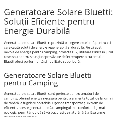
Bluetti
Generatoare Solare Bluetti:
EcoFlow
Soluții Eficiente pentru
Anker
Oscal
Energie Durabilă
Pecron
Toate panourile portabile
Generatoarele solare Bluetti reprezintă o alegere excelentă pentru cei
care caută soluții de energie regenerabilă și durabilă. Fie că aveți
Kituri solare pentru balcon
nevoie de energie pentru camping, proiecte DIY, utilizare zilnică în jurul
Frigidere Portabile
casei sau pentru situații neprevăzute de întrerupere a curentului,
Bluetti oferă performanță și fiabilitate superioară.
Componente Fotovoltaice
Incarcatoare solare
Generatoare Solare Bluetti
Incarcatoare solare MPPT
pentru Camping
Incarcatoare solare PWM
Interfete si cabluri
Generatoarele solare Bluetti sunt perfecte pentru amatorii de
camping, oferind energia necesară pentru a alimenta totul, de la lumini
Cabluri panouri fotovoltaice
de tabără la frigidere portabile. Ușor de transportat și extrem de
Cabluri pentru echipamente
eficiente, aceste generatoare fac campingul mai confortabil și mai
fotovoltaice
ecologic, permițându-vă să vă bucurați de natură fără a lăsa urme