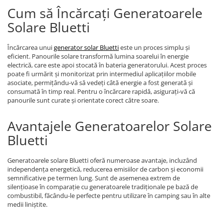
Cum să Încărcați Generatoarele
Accesorii instrumente de masura
Solare Bluetti
Camere Termice
Luxmetru
Încărcarea unui
generator solar Bluetti
este un proces simplu și
Osciloscoape
eficient. Panourile solare transformă lumina soarelui în energie
Lichidare stoc
electrică, care este apoi stocată în bateria generatorului. Acest proces
poate fi urmărit și monitorizat prin intermediul aplicațiilor mobile
asociate, permițându-vă să vedeți câtă energie a fost generată și
consumată în timp real. Pentru o încărcare rapidă, asigurați-vă că
panourile sunt curate și orientate corect către soare.
Avantajele Generatoarelor Solare
Bluetti
Generatoarele solare Bluetti oferă numeroase avantaje, incluzând
independența energetică, reducerea emisiilor de carbon și economii
semnificative pe termen lung. Sunt de asemenea extrem de
silențioase în comparație cu generatoarele tradiționale pe bază de
combustibil, făcându-le perfecte pentru utilizare în camping sau în alte
medii liniștite.