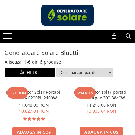
Toate Produsele
Acasa
Statii de Alimentare Portabile
Cauta dupa capacitate
Generatoare Solare Bluetti
Pana in 1000W
Afiseaza:
1-
6
din
6
produse
Intre 1000-2000W
FILTRE
Intre 2000-3000W
Peste 3000W
Cauta dupa marca
Kit Generator Solar Portabil
Kit generator solar portabil
-221 RON
-284 RON
Bluetti AC200PL 2400W
Bluetti Apex 300 3840W
Bluetti
2304Wh cu panou 350W
2765Wh + panou 350W
11.048,00 RON
14.218,00 RON
EcoFlow
10.827,04 RON
13.933,64 RON
Anker
Pecron
Oscal
ADAUGA IN COS
ADAUGA IN COS