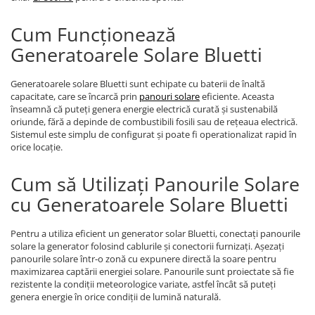
Invertoare Tensiune
Roboti Pornire Auto
Cum Funcționează
Statii de incarcare vehicule
Generatoarele Solare Bluetti
electrice
UPS Centrale Termice
Generatoarele solare Bluetti sunt echipate cu baterii de înaltă
capacitate, care se încarcă prin
panouri solare
eficiente. Aceasta
Stabilizatoare Tensiune
înseamnă că puteți genera energie electrică curată și sustenabilă
oriunde, fără a depinde de combustibili fosili sau de rețeaua electrică.
Scule si aparate
Sistemul este simplu de configurat și poate fi operationalizat rapid în
Instrumente de masura
orice locație.
Anemometre
Cum să Utilizați Panourile Solare
Clampmetre
cu Generatoarele Solare Bluetti
Detectoare
Multimetre Portabile
Pentru a utiliza eficient un generator solar Bluetti, conectați panourile
Tahometre
solare la generator folosind cablurile și conectorii furnizați. Așezați
Telemetre
panourile solare într-o zonă cu expunere directă la soare pentru
maximizarea captării energiei solare. Panourile sunt proiectate să fie
Termometre
rezistente la condiții meteorologice variate, astfel încât să puteți
Testere
genera energie în orice condiții de lumină naturală.
Multimetre de Banc