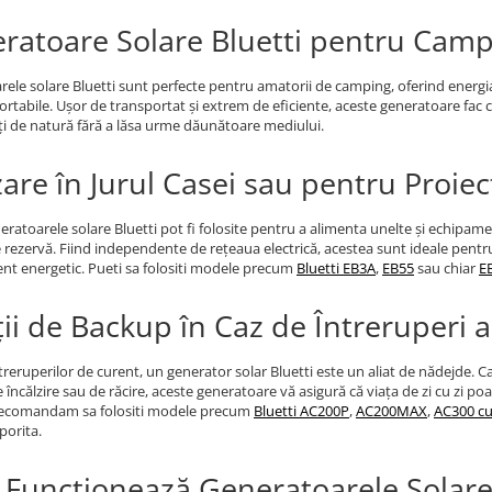
ratoare Solare Bluetti pentru Cam
ele solare Bluetti sunt perfecte pentru amatorii de camping, oferind energia
portabile. Ușor de transportat și extrem de eficiente, aceste generatoare fac
i de natură fără a lăsa urme dăunătoare mediului.
zare în Jurul Casei sau pentru Proie
eratoarele solare Bluetti pot fi folosite pentru a alimenta unelte și echipam
 rezervă. Fiind independente de rețeaua electrică, acestea sunt ideale pentru l
nt energetic. Pueti sa folositi modele precum
Bluetti EB3A
,
EB55
sau chiar
E
ții de Backup în Caz de Întreruperi 
ntreruperilor de curent, un generator solar Bluetti este un aliat de nădejde. C
încălzire sau de răcire, aceste generatoare vă asigură că viața de zi cu zi poate
 Recomandam sa folositi modele precum
Bluetti AC200P
,
AC200MAX
,
AC300 cu
porita.
Funcționează Generatoarele Solare 