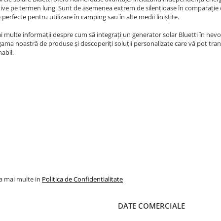
ive pe termen lung. Sunt de asemenea extrem de silențioase în comparație c
 perfecte pentru utilizare în camping sau în alte medii liniștite.
 multe informații despre cum să integrați un generator solar Bluetti în nevoi
gama noastră de produse și descoperiți soluții personalizate care vă pot tran
abil.
la mai multe in
Politica de Confidentialitate
DATE COMERCIALE