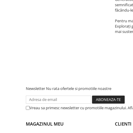
semnificat
Acumulatori Gel
făcându-le
Acumulatori Moto
Pentru mai
Electronice
Explorați 
mai susten
Invertoare Tensiune
Roboti Pornire Auto
Statii de incarcare vehicule
electrice
UPS Centrale Termice
Stabilizatoare Tensiune
Scule si aparate
Newsletter
Nu rata ofertele si promotiile noastre
Instrumente de masura
Anemometre
Vreau sa primesc newsletter cu promotiile magazinului. Af
Clampmetre
Detectoare
MAGAZINUL MEU
CLIENTI
Multimetre Portabile
Tahometre