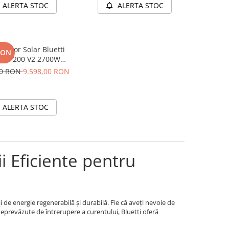
ALERTA STOC
ALERTA STOC
erator Solar Bluetti
RON
um 200 V2 2700W
Wh + panou 200W
00 RON
9.598,00 RON
ALERTA STOC
i Eficiente pentru
 de energie regenerabilă și durabilă. Fie că aveți nevoie de
 neprevăzute de întrerupere a curentului, Bluetti oferă