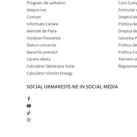
Program de sarbatori
Cum Cum
Telemetre
Despre noi
Formular 
Termometre
Contact
Dreptul de
Testere
Informatii Livrare
Politica d
Multimetre de Banc
Metode de Plata
Dreptul de
Intrebari frecvente
Garantia 
Accesorii instrumente de masura
Status comanda
Politica d
Camere Termice
Garantia pretului
Politica C
Luxmetru
Cerere oferta
Termeni si
Osciloscoape
Calculator Generator Solar
Regulamen
Lichidare stoc
Calculator Victron Energy
SOCIAL
URMARESTE-NE IN SOCIAL MEDIA