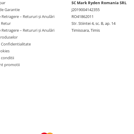
par
SC Mark Ryden Romania SRL
de Garantie
J2019004142355
 Retragere – Retururi și Anulări
RO41862011
e Retur
Str. Stiintei 4, sc. B, ap. 14
 Retragere – Retururi și Anulări
Timisoara, Timis
Produselor
e Confidentialitate
ookies
 conditii
t promotii