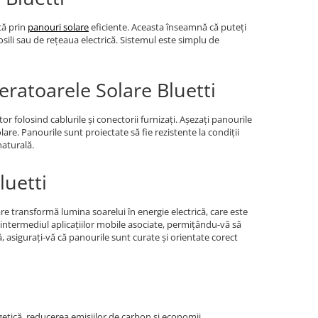
că prin
panouri solare
eficiente. Aceasta înseamnă că puteți
osili sau de rețeaua electrică. Sistemul este simplu de
eratoarele Solare Bluetti
or folosind cablurile și conectorii furnizați. Așezați panourile
re. Panourile sunt proiectate să fie rezistente la condiții
naturală.
luetti
re transformă lumina soarelui în energie electrică, care este
 intermediul aplicațiilor mobile asociate, permițându-vă să
, asigurați-vă că panourile sunt curate și orientate corect
tică, reducerea emisiilor de carbon și economii