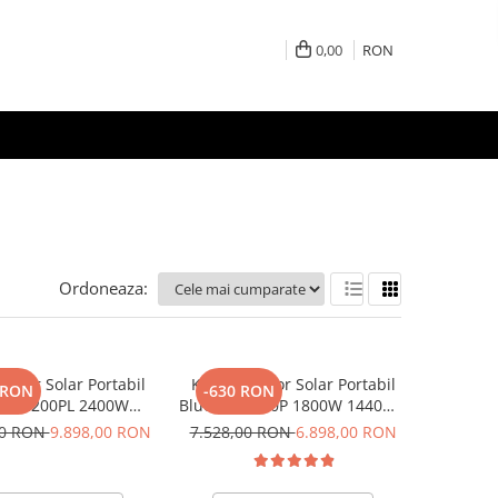
0,00
RON
Ordoneaza:
rator Solar Portabil
Kit Generator Solar Portabil
 RON
-630 RON
ti AC200PL 2400W
Bluetti AC180P 1800W 1440Wh
h cu panou 200W
LifePO4 cu panou 200W
00 RON
9.898,00 RON
7.528,00 RON
6.898,00 RON