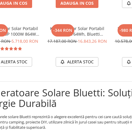
AUGA IN COS
ADAUGA IN COS
rator Solar Portabil
Kit Generator Solar Portabil
Kit Gen
RON
-344 RON
-980 
 AC70P 1000W 864Wh
5000W 2764Wh, Bluetti
Premi
O4 + panou 200W
AC500+B300K + panou 350W
2074
0 RON
5.718,00 RON
17.187,00 RON
16.843,26 RON
10.578,
ALERTA STOC
ALERTA STOC
ratoare Solare Bluetti: Soluți
rgie Durabilă
ele solare Bluetti reprezintă o alegere excelentă pentru cei care caută soluții
ntru camping, proiecte DIY, utilizare zilnică în jurul casei sau pentru situații
ă și fiabilitate superioară.