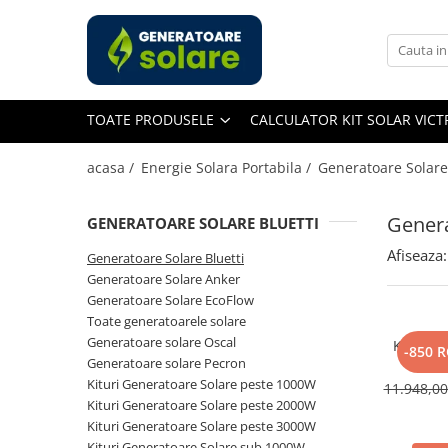
Toate Produsele
Acasa
TOATE PRODUSELE
CALCULATOR KIT SOLAR VIC
Statii de Alimentare Portabile
Cauta dupa capacitate
acasa /
Energie Solara Portabila /
Generatoare Solare
Pana in 1000W
Intre 1000-2000W
Genera
GENERATOARE SOLARE BLUETTI
Intre 2000-3000W
Afiseaza:
Generatoare Solare Bluetti
Peste 3000W
Generatoare Solare Anker
Cauta dupa marca
Generatoare Solare EcoFlow
Toate generatoarele solare
Bluetti
Generatoare solare Oscal
Kit Gene
EcoFlow
-850 
Generatoare solare Pecron
Bluet
Anker
2304W
Kituri Generatoare Solare peste 1000W
11.948,0
Jackery
Kituri Generatoare Solare peste 2000W
Kituri Generatoare Solare peste 3000W
Pecron
Kituri Generatoare Solare sub 1000W