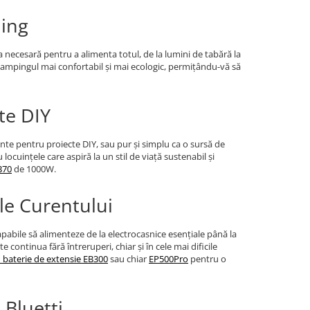
ping
 necesară pentru a alimenta totul, de la lumini de tabără la
 campingul mai confortabil și mai ecologic, permițându-vă să
cte DIY
ente pentru proiecte DIY, sau pur și simplu ca o sursă de
ocuințele care aspiră la un stil de viață sustenabil și
B70
de 1000W.
ale Curentului
apabile să alimenteze de la electrocasnice esențiale până la
 continua fără întreruperi, chiar și în cele mai dificile
 baterie de extensie EB300
sau chiar
EP500Pro
pentru o
Bluetti