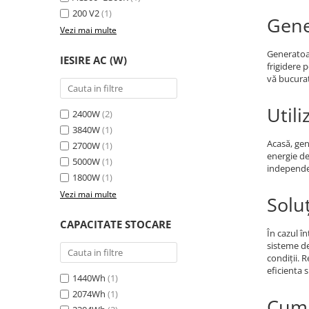
Toate generatoarele
200 V2
(1)
Gene
Vezi mai multe
Panouri Solare Pliabile
Cauta dupa marca
Generatoar
IESIRE AC (W)
frigidere 
Bluetti
vă bucuraț
EcoFlow
Anker
Utili
2400W
(2)
Jackery
3840W
(1)
Oscal
Acasă, gen
2700W
(1)
energie de
Pecron
5000W
(1)
independe
1800W
(1)
Toate panourile portabile
Vezi mai multe
Solu
Kituri solare pentru balcon
Frigidere Portabile
CAPACITATE STOCARE
În cazul î
Componente Fotovoltaice
sisteme de 
Incarcatoare solare
condiții.
eficienta s
Incarcatoare solare MPPT
1440Wh
(1)
Incarcatoare solare PWM
2074Wh
(1)
Cum 