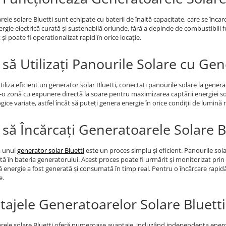
ele solare Bluetti sunt echipate cu baterii de înaltă capacitate, care se încar
rgie electrică curată și sustenabilă oriunde, fără a depinde de combustibili f
și poate fi operationalizat rapid în orice locație.
să Utilizați Panourile Solare cu Gen
tiliza eficient un generator solar Bluetti, conectați panourile solare la generat
r-o zonă cu expunere directă la soare pentru maximizarea captării energiei sola
ice variate, astfel încât să puteți genera energie în orice condiții de lumină 
să Încărcați Generatoarele Solare B
a unui
generator solar Bluetti
este un proces simplu și eficient. Panourile sola
tă în bateria generatorului. Acest proces poate fi urmărit și monitorizat prin
ă energie a fost generată și consumată în timp real. Pentru o încărcare rapidă
e.
tajele Generatoarelor Solare Bluetti
ele solare Bluetti oferă numeroase avantaje, incluzând independența energe