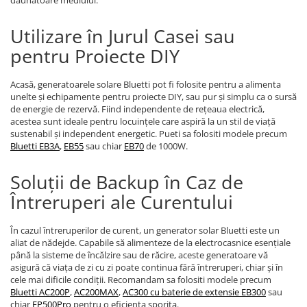
dăunătoare mediului.
Utilizare în Jurul Casei sau
pentru Proiecte DIY
Acasă, generatoarele solare Bluetti pot fi folosite pentru a alimenta
unelte și echipamente pentru proiecte DIY, sau pur și simplu ca o sursă
de energie de rezervă. Fiind independente de rețeaua electrică,
acestea sunt ideale pentru locuințele care aspiră la un stil de viață
sustenabil și independent energetic. Pueti sa folositi modele precum
Bluetti EB3A
,
EB55
sau chiar
EB70
de 1000W.
Soluții de Backup în Caz de
Întreruperi ale Curentului
În cazul întreruperilor de curent, un generator solar Bluetti este un
aliat de nădejde. Capabile să alimenteze de la electrocasnice esențiale
până la sisteme de încălzire sau de răcire, aceste generatoare vă
asigură că viața de zi cu zi poate continua fără întreruperi, chiar și în
cele mai dificile condiții. Recomandam sa folositi modele precum
Bluetti AC200P
,
AC200MAX
,
AC300 cu baterie de extensie EB300
sau
chiar
EP500Pro
pentru o eficienta sporita.