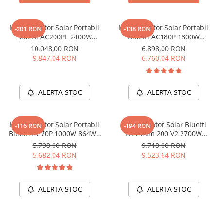
Acumulatori de stocare
Componente sisteme de balcon
Kit Generator Solar Portabil
Kit Generator Solar Portabil
-201 RON
-138 RON
Bluetti AC200PL 2400W
Bluetti AC180P 1800W
2304Wh cu panou 200W
1440Wh LifePO4 cu panou
10.048,00 RON
6.898,00 RON
200W
9.847,04 RON
6.760,04 RON
ALERTA STOC
ALERTA STOC
Kit Generator Solar Portabil
Kit Generator Solar Bluetti
-116 RON
-194 RON
Bluetti AC70P 1000W 864Wh
Premium 200 V2 2700W
LifePO4 + panou 200W
2074Wh + panou 200W
5.798,00 RON
9.718,00 RON
5.682,04 RON
9.523,64 RON
ALERTA STOC
ALERTA STOC