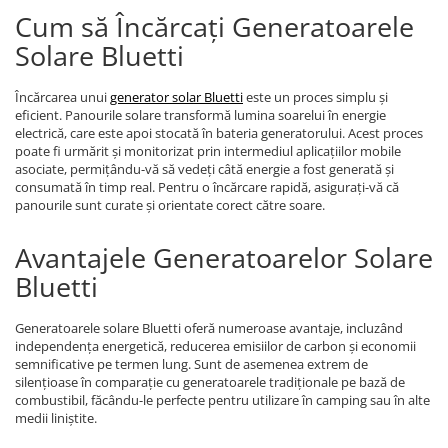
Cum să Încărcați Generatoarele
Solare Bluetti
Încărcarea unui
generator solar Bluetti
este un proces simplu și
eficient. Panourile solare transformă lumina soarelui în energie
electrică, care este apoi stocată în bateria generatorului. Acest proces
poate fi urmărit și monitorizat prin intermediul aplicațiilor mobile
asociate, permițându-vă să vedeți câtă energie a fost generată și
consumată în timp real. Pentru o încărcare rapidă, asigurați-vă că
panourile sunt curate și orientate corect către soare.
Avantajele Generatoarelor Solare
Bluetti
Generatoarele solare Bluetti oferă numeroase avantaje, incluzând
independența energetică, reducerea emisiilor de carbon și economii
semnificative pe termen lung. Sunt de asemenea extrem de
silențioase în comparație cu generatoarele tradiționale pe bază de
combustibil, făcându-le perfecte pentru utilizare în camping sau în alte
medii liniștite.