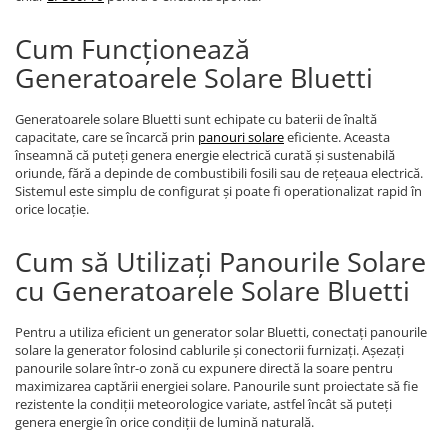
Cum Funcționează
Generatoarele Solare Bluetti
Generatoarele solare Bluetti sunt echipate cu baterii de înaltă
capacitate, care se încarcă prin
panouri solare
eficiente. Aceasta
înseamnă că puteți genera energie electrică curată și sustenabilă
oriunde, fără a depinde de combustibili fosili sau de rețeaua electrică.
Sistemul este simplu de configurat și poate fi operationalizat rapid în
orice locație.
Cum să Utilizați Panourile Solare
cu Generatoarele Solare Bluetti
Pentru a utiliza eficient un generator solar Bluetti, conectați panourile
solare la generator folosind cablurile și conectorii furnizați. Așezați
panourile solare într-o zonă cu expunere directă la soare pentru
maximizarea captării energiei solare. Panourile sunt proiectate să fie
rezistente la condiții meteorologice variate, astfel încât să puteți
genera energie în orice condiții de lumină naturală.