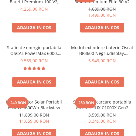
Bluetti Premium 100 V2,
Bluetti Premium Elite 30 V2
1800W 1024Wh, Ecran LCD,
600W 320Wh
4.269,00 RON
1.689,00 RON
LiFePO4, Putere de varf
1.499,00 RON
3600W
ADAUGA IN COS
ADAUGA IN COS
Statie de energie portabila
Modul extindere baterie Oscal
OSCAL PowerMax 6000,
BP3600 Negru,display,
6000W (9000W varf), baterie
compatibil cu Oscal
9.569,00 RON
6.949,00 RON
LiFePO4 de 3600Wh, incarcare
PowerMax 3600/6000
rapida in 1.96h, 14 porturi,
USB-C 100W, control
ADAUGA IN COS
ADAUGA IN COS
inteligent la distanta,
functionalitate UPS
Kit Generator Solar Portabil
Statie de incarcare portabila
-240 RON
-250 RON
6000W 3600Wh Blackview
Anker SOLIX C1000X Gen2
OSCAL PowerMax 6000 +
2000W 1024Wh
11.899,00 RON
3.599,00 RON
panou solar 400W
11.659,00 RON
3.349,00 RON
ADAUGA IN COS
ADAUGA IN COS