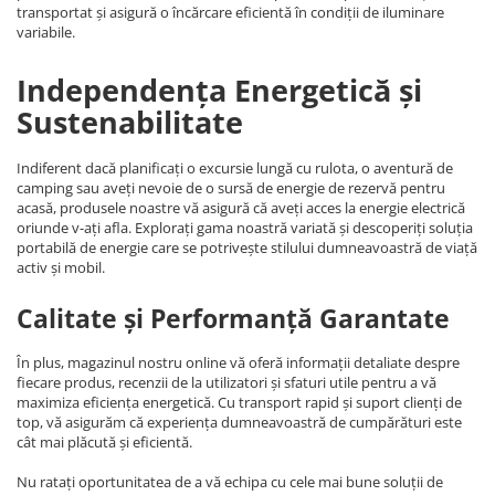
transportat și asigură o încărcare eficientă în condiții de iluminare
variabile.
Independența Energetică și
Sustenabilitate
Indiferent dacă planificați o excursie lungă cu rulota, o aventură de
camping sau aveți nevoie de o sursă de energie de rezervă pentru
acasă, produsele noastre vă asigură că aveți acces la energie electrică
oriunde v-ați afla. Explorați gama noastră variată și descoperiți soluția
portabilă de energie care se potrivește stilului dumneavoastră de viață
activ și mobil.
Calitate și Performanță Garantate
În plus, magazinul nostru online vă oferă informații detaliate despre
fiecare produs, recenzii de la utilizatori și sfaturi utile pentru a vă
maximiza eficiența energetică. Cu transport rapid și suport clienți de
top, vă asigurăm că experiența dumneavoastră de cumpărături este
cât mai plăcută și eficientă.
Nu ratați oportunitatea de a vă echipa cu cele mai bune soluții de