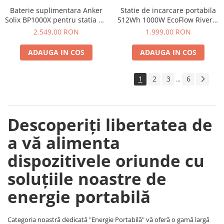
Baterie suplimentara Anker
Statie de incarcare portabila
Solix BP1000X pentru statia de
512Wh 1000W EcoFlow River 2
alimentare portabila Anker
Max
2.549,00 RON
1.999,00 RON
Solix C1000X, 1056Wh
ADAUGA IN COS
ADAUGA IN COS
1
2
3
6
...
Descoperiți libertatea de
a vă alimenta
dispozitivele oriunde cu
soluțiile noastre de
energie portabilă
Categoria noastră dedicată "Energie Portabilă" vă oferă o gamă largă