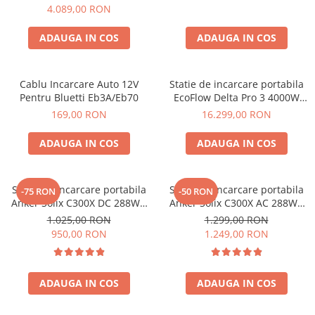
2, 2048Wh
4.089,00 RON
ADAUGA IN COS
ADAUGA IN COS
Cablu Incarcare Auto 12V
Statie de incarcare portabila
Pentru Bluetti Eb3A/Eb70
EcoFlow Delta Pro 3 4000W
4096Wh
169,00 RON
16.299,00 RON
ADAUGA IN COS
ADAUGA IN COS
Statie de incarcare portabila
Statie de incarcare portabila
-75 RON
-50 RON
Anker Solix C300X DC 288Wh
Anker Solix C300X AC 288Wh
300W
300W
1.025,00 RON
1.299,00 RON
950,00 RON
1.249,00 RON
ADAUGA IN COS
ADAUGA IN COS