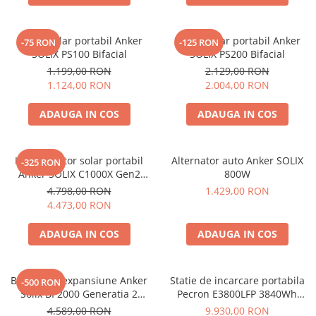
Panou solar portabil Anker
Panou solar portabil Anker
-75 RON
-125 RON
SOLIX PS100 Bifacial
SOLIX PS200 Bifacial
1.199,00 RON
2.129,00 RON
1.124,00 RON
2.004,00 RON
ADAUGA IN COS
ADAUGA IN COS
Kit generator solar portabil
Alternator auto Anker SOLIX
-325 RON
Anker SOLIX C1000X Gen2
800W
2000W 1024Wh + panou 100W
4.798,00 RON
1.429,00 RON
4.473,00 RON
ADAUGA IN COS
ADAUGA IN COS
Baterie de expansiune Anker
Statie de incarcare portabila
-500 RON
Solix BP2000 Generatia 2
Pecron E3800LFP 3840Wh
pentru Anker Solix C2000 Gen
4200W + Carucior CADOU
4.589,00 RON
9.930,00 RON