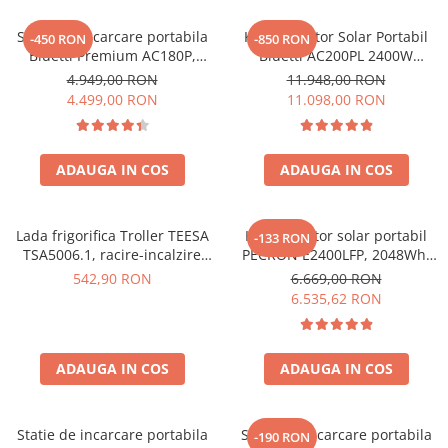
Acumulatori de stocare
Statie de incarcare portabila
Kit Generator Solar Portabil
-450 RON
-850 RON
Componente sisteme de balcon
Bluetti Premium AC180P,
Bluetti AC200PL 2400W
Ecran LCD, 1800W, 1440Wh,
2304Wh cu panou 350W
4.949,00 RON
11.948,00 RON
LiFePO4, Putere varf 2700W
4.499,00 RON
11.098,00 RON
ADAUGA IN COS
ADAUGA IN COS
Lada frigorifica Troller TEESA
Kit generator solar portabil
-133 RON
TSA5006.1, racire-incalzire
PECRON E2400LFP, 2048Wh,
35L, alimentare bricheta auto
2400W, 230V, Incarcare super
542,90 RON
6.669,00 RON
12V, priza 230V, clasa
rapida, LiFePO4, Controler
6.535,62 RON
energetica E, Gri
MPPT dublu, Protectie BMS +
Panou solar 200W
ADAUGA IN COS
ADAUGA IN COS
Statie de incarcare portabila
Statie de incarcare portabila
-190 RON