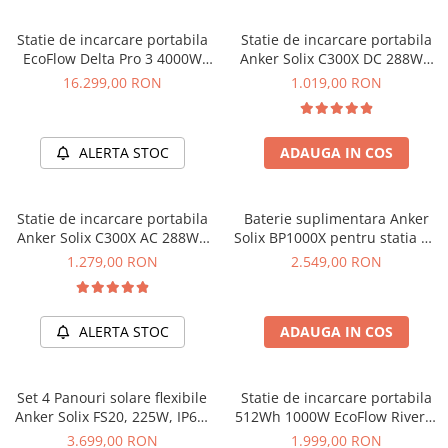
Statie de incarcare portabila
Statie de incarcare portabila
EcoFlow Delta Pro 3 4000W
Anker Solix C300X DC 288Wh
4096Wh
300W
16.299,00 RON
1.019,00 RON
ALERTA STOC
ADAUGA IN COS
Statie de incarcare portabila
Baterie suplimentara Anker
Anker Solix C300X AC 288Wh
Solix BP1000X pentru statia de
300W
alimentare portabila Anker
1.279,00 RON
2.549,00 RON
Solix C1000X, 1056Wh
ALERTA STOC
ADAUGA IN COS
Set 4 Panouri solare flexibile
Statie de incarcare portabila
Anker Solix FS20, 225W, IP67,
512Wh 1000W EcoFlow River 2
Tehnologie TOPCon
Max
3.699,00 RON
1.999,00 RON