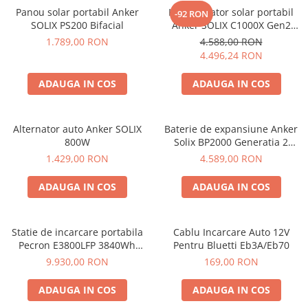
Panou solar portabil Anker
Kit generator solar portabil
-92 RON
SOLIX PS200 Bifacial
Anker SOLIX C1000X Gen2
2000W 1024Wh + panou 100W
1.789,00 RON
4.588,00 RON
4.496,24 RON
ADAUGA IN COS
ADAUGA IN COS
Alternator auto Anker SOLIX
Baterie de expansiune Anker
800W
Solix BP2000 Generatia 2
pentru Anker Solix C2000 Gen
1.429,00 RON
4.589,00 RON
2, 2048Wh
ADAUGA IN COS
ADAUGA IN COS
Statie de incarcare portabila
Cablu Incarcare Auto 12V
Pecron E3800LFP 3840Wh
Pentru Bluetti Eb3A/Eb70
4200W + Carucior CADOU
9.930,00 RON
169,00 RON
ADAUGA IN COS
ADAUGA IN COS