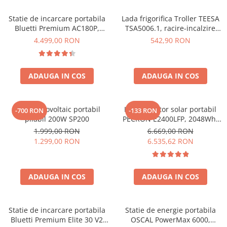
Acumulatori de stocare
Statie de incarcare portabila
Lada frigorifica Troller TEESA
Componente sisteme de balcon
Bluetti Premium AC180P,
TSA5006.1, racire-incalzire
Ecran LCD, 1800W, 1440Wh,
35L, alimentare bricheta auto
4.499,00 RON
542,90 RON
LiFePO4, Putere varf 2700W
12V, priza 230V, clasa
energetica E, Gri
ADAUGA IN COS
ADAUGA IN COS
Panou fotovoltaic portabil
Kit generator solar portabil
-700 RON
-133 RON
pliabil 200W SP200
PECRON E2400LFP, 2048Wh,
2400W, 230V, Incarcare super
1.999,00 RON
6.669,00 RON
rapida, LiFePO4, Controler
1.299,00 RON
6.535,62 RON
MPPT dublu, Protectie BMS +
Panou solar 200W
ADAUGA IN COS
ADAUGA IN COS
Statie de incarcare portabila
Statie de energie portabila
Bluetti Premium Elite 30 V2
OSCAL PowerMax 6000,