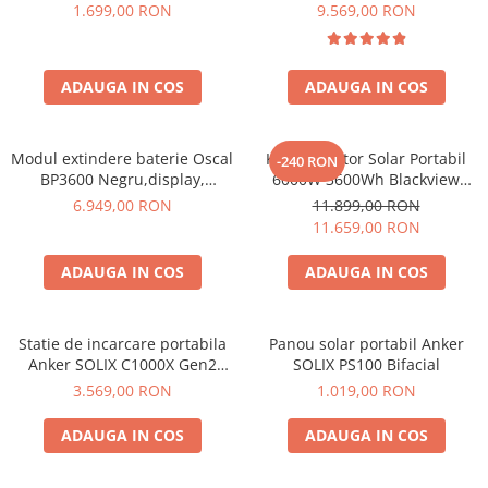
600W 320Wh
6000W (9000W varf), baterie
1.699,00 RON
9.569,00 RON
LiFePO4 de 3600Wh, incarcare
rapida in 1.96h, 14 porturi,
USB-C 100W, control
ADAUGA IN COS
ADAUGA IN COS
inteligent la distanta,
functionalitate UPS
Modul extindere baterie Oscal
Kit Generator Solar Portabil
-240 RON
BP3600 Negru,display,
6000W 3600Wh Blackview
compatibil cu Oscal
OSCAL PowerMax 6000 +
6.949,00 RON
11.899,00 RON
PowerMax 3600/6000
panou solar 400W
11.659,00 RON
ADAUGA IN COS
ADAUGA IN COS
Statie de incarcare portabila
Panou solar portabil Anker
Anker SOLIX C1000X Gen2
SOLIX PS100 Bifacial
2000W 1024Wh
3.569,00 RON
1.019,00 RON
ADAUGA IN COS
ADAUGA IN COS