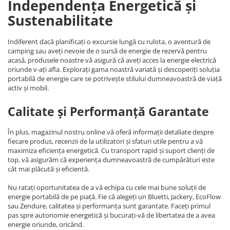
Independența Energetică și
Sustenabilitate
Indiferent dacă planificați o excursie lungă cu rulota, o aventură de
camping sau aveți nevoie de o sursă de energie de rezervă pentru
acasă, produsele noastre vă asigură că aveți acces la energie electrică
oriunde v-ați afla. Explorați gama noastră variată și descoperiți soluția
portabilă de energie care se potrivește stilului dumneavoastră de viață
activ și mobil.
Calitate și Performanță Garantate
În plus, magazinul nostru online vă oferă informații detaliate despre
fiecare produs, recenzii de la utilizatori și sfaturi utile pentru a vă
maximiza eficiența energetică. Cu transport rapid și suport clienți de
top, vă asigurăm că experiența dumneavoastră de cumpărături este
cât mai plăcută și eficientă.
Nu ratați oportunitatea de a vă echipa cu cele mai bune soluții de
energie portabilă de pe piață. Fie că alegeți un Bluetti, Jackery, EcoFlow
sau Zendure, calitatea și performanța sunt garantate. Faceți primul
pas spre autonomie energetică și bucurați-vă de libertatea de a avea
energie oriunde, oricând.