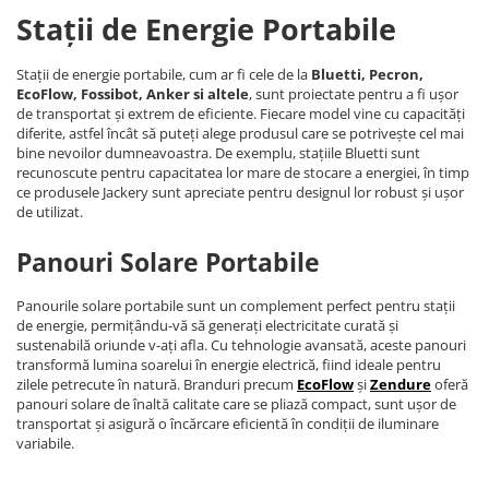
Stații de Energie Portabile
Stații de energie portabile, cum ar fi cele de la
Bluetti, Pecron,
EcoFlow, Fossibot, Anker si altele
, sunt proiectate pentru a fi ușor
de transportat și extrem de eficiente. Fiecare model vine cu capacități
diferite, astfel încât să puteți alege produsul care se potrivește cel mai
bine nevoilor dumneavoastra. De exemplu, stațiile Bluetti sunt
recunoscute pentru capacitatea lor mare de stocare a energiei, în timp
ce produsele Jackery sunt apreciate pentru designul lor robust și ușor
de utilizat.
Panouri Solare Portabile
Panourile solare portabile sunt un complement perfect pentru stații
de energie, permițându-vă să generați electricitate curată și
sustenabilă oriunde v-ați afla. Cu tehnologie avansată, aceste panouri
transformă lumina soarelui în energie electrică, fiind ideale pentru
zilele petrecute în natură. Branduri precum
EcoFlow
și
Zendure
oferă
panouri solare de înaltă calitate care se pliază compact, sunt ușor de
transportat și asigură o încărcare eficientă în condiții de iluminare
variabile.