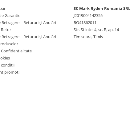
par
SC Mark Ryden Romania SRL
de Garantie
J2019004142355
 Retragere – Retururi și Anulări
RO41862011
e Retur
Str. Stiintei 4, sc. B, ap. 14
 Retragere – Retururi și Anulări
Timisoara, Timis
Produselor
e Confidentialitate
ookies
 conditii
t promotii