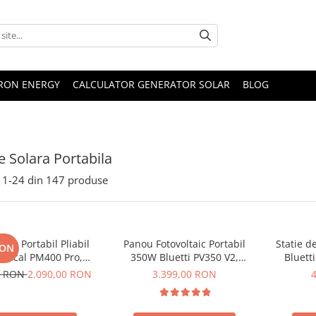
TRON ENERGY
CALCULATOR GENERATOR SOLAR
BLOG
e Solara Portabila
1-
24
din
147
produse
lar Portabil Pliabil
Panou Fotovoltaic Portabil
Statie d
RON
Oscal PM400 Pro,
350W Bluetti PV350 V2,
Bluett
stalin, ETFE, IP67
Monocristalin, MC4, ETFE,
Ecran L
0 RON
2.090,00 RON
3.399,00 RON
Eficienta 23.4%, Pliabil
LiFePO4