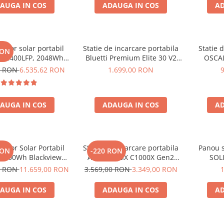
AUGA IN COS
ADAUGA IN COS
AD
rator solar portabil
Statie de incarcare portabila
Statie 
RON
E2400LFP, 2048Wh,
Bluetti Premium Elite 30 V2
OSCAL
30V, Incarcare super
600W 320Wh
6000W (
0 RON
6.535,62 RON
1.699,00 RON
 LiFePO4, Controler
LiFePO4 
lu, Protectie BMS +
rapida i
ou solar 200W
USB-C 100
AUGA IN COS
ADAUGA IN COS
AD
la dist
rator Solar Portabil
Statie de incarcare portabila
Panou s
RON
-220 RON
3600Wh Blackview
Anker SOLIX C1000X Gen2
SOLI
 PowerMax 6000 +
2000W 1024Wh
0 RON
11.659,00 RON
3.569,00 RON
3.349,00 RON
ou solar 400W
AUGA IN COS
ADAUGA IN COS
AD