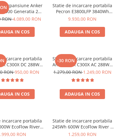
de expansiune Anker
Statie de incarcare portabila
RON
BP2000 Generatia 2
Pecron E3800LFP 3840Wh
nker Solix C2000 Gen
4200W + Carucior CADOU
00 RON
4.089,00 RON
9.930,00 RON
2, 2048Wh
AUGA IN COS
ADAUGA IN COS
e incarcare portabila
Statie de incarcare portabila
ON
-30 RON
olix C300X DC 288Wh
Anker Solix C300X AC 288Wh
300W
300W
00 RON
950,00 RON
1.279,00 RON
1.249,00 RON
AUGA IN COS
ADAUGA IN COS
e incarcare portabila
Statie de incarcare portabila
00W EcoFlow River 2
245Wh 600W EcoFlow River 3
Max
UPS
1.999,00 RON
1.259,00 RON