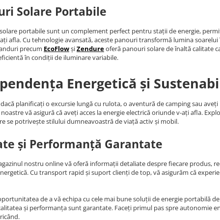
ri Solare Portabile
solare portabile sunt un complement perfect pentru stații de energie, permiț
ați afla. Cu tehnologie avansată, aceste panouri transformă lumina soarelui în 
randuri precum
EcoFlow
și
Zendure
oferă panouri solare de înaltă calitate c
ficientă în condiții de iluminare variabile.
pendența Energetică și Sustenabi
 dacă planificați o excursie lungă cu rulota, o aventură de camping sau aveț
noastre vă asigură că aveți acces la energie electrică oriunde v-ați afla. Expl
re se potrivește stilului dumneavoastră de viață activ și mobil.
ate și Performanță Garantate
agazinul nostru online vă oferă informații detaliate despre fiecare produs, rece
energetică. Cu transport rapid și suport clienți de top, vă asigurăm că expe
oportunitatea de a vă echipa cu cele mai bune soluții de energie portabilă de p
alitatea și performanța sunt garantate. Faceți primul pas spre autonomie ene
ricând.