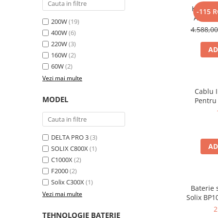
Kit gene
-115 
Bluetti
Anker 
200W
(19)
EcoFlow
2000W 10
4.588,0
400W
(6)
Anker
220W
(3)
AD
Oscal
160W
(2)
Pecron
60W
(2)
Toate panourile portabile
Vezi mai multe
Kituri solare pentru balcon
Cablu 
MODEL
Pentru
Frigidere Portabile
Componente Fotovoltaice
Incarcatoare solare
DELTA PRO 3
(3)
Incarcatoare solare MPPT
AD
SOLIX C800X
(1)
Incarcatoare solare PWM
C1000X
(2)
Interfete si cabluri
F2000
(2)
Solix C300X
(1)
Cabluri panouri fotovoltaice
Baterie
Vezi mai multe
Cabluri pentru echipamente
Solix BP1
aliment
fotovoltaice
2
TEHNOLOGIE BATERIE
Solix