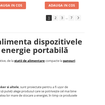
AUGA IN COS
ADAUGA IN COS
1
2
3
7
...
alimenta dispozitivele
 energie portabilă
tive, de la
stații de alimentare
compacte la
panouri
ker si altele
, sunt proiectate pentru a fi ușor de
t să puteți alege produsul care se potrivește cel mai bine
tea lor mare de stocare a energiei, în timp ce produsele