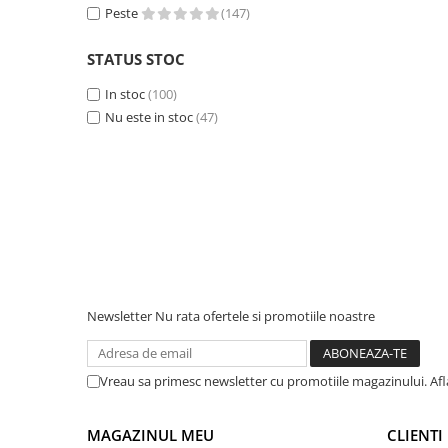
Peste
(147)
Accesorii instrumente de masura
Camere Termice
STATUS STOC
Luxmetru
In stoc
(100)
Osciloscoape
Nu este in stoc
(47)
Lichidare stoc
Newsletter
Nu rata ofertele si promotiile noastre
Vreau sa primesc newsletter cu promotiile magazinului. Af
MAGAZINUL MEU
CLIENTI