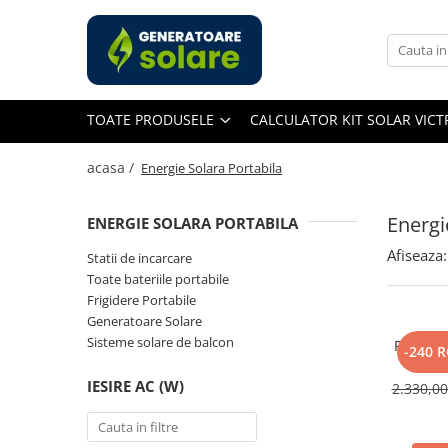
Toate Produsele
Acasa
TOATE PRODUSELE
CALCULATOR KIT SOLAR VIC
Statii de Alimentare Portabile
Cauta dupa capacitate
acasa /
Energie Solara Portabila
Pana in 1000W
Intre 1000-2000W
Energi
ENERGIE SOLARA PORTABILA
Intre 2000-3000W
Afiseaza:
Statii de incarcare
Peste 3000W
Toate bateriile portabile
Cauta dupa marca
Frigidere Portabile
Generatoare Solare
Bluetti
Sisteme solare de balcon
Panou So
EcoFlow
-240 
400W, 
Anker
Monocri
IESIRE AC (W)
2.330,0
Pecron
Oscal