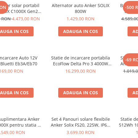
rator solar portabil
Alternator auto Anker SOLIX
Baterie 
RON
-500 
SOLIX C1000X Gen2
800W
Solix 
24Wh + panou 100W
pentru A
0 RON
4.473,00 RON
1.429,00 RON
4.589,
AUGA IN COS
ADAUGA IN COS
AD
Incarcare Auto 12V
Statie de incarcare portabila
Statie d
-69 R
 Bluetti Eb3A/Eb70
EcoFlow Delta Pro 3 4000W
Anker S
4096Wh
169,00 RON
16.299,00 RON
1.019,
AUGA IN COS
ADAUGA IN COS
AD
 suplimentara Anker
Set 4 Panouri solare flexibile
Statie d
000X pentru statia de
Anker Solix FS20, 225W, IP67,
512Wh 10
are portabila Anker
Tehnologie TOPCon
.549,00 RON
3.699,00 RON
 C1000X, 1056Wh