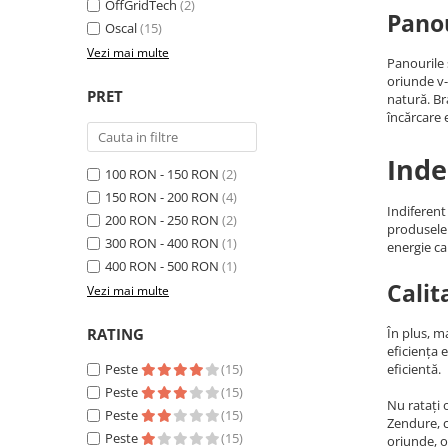
Invertoare Tensiune
OffGridTech
(2)
Panou
Oscal
(15)
Roboti Pornire Auto
Vezi mai multe
Panourile 
Statii de incarcare vehicule
oriunde v-
electrice
PRET
natură. B
încărcare e
UPS Centrale Termice
Stabilizatoare Tensiune
Inde
100 RON - 150 RON
(2)
Scule si aparate
150 RON - 200 RON
(4)
Instrumente de masura
Indiferent
200 RON - 250 RON
(2)
produsele 
Anemometre
300 RON - 400 RON
(1)
energie ca
Clampmetre
400 RON - 500 RON
(1)
Calit
Detectoare
Vezi mai multe
Multimetre Portabile
RATING
În plus, m
Tahometre
eficiența 
Telemetre
Peste
(15)
eficientă.
Peste
(15)
Termometre
Nu ratați 
Peste
(15)
Testere
Zendure, c
Peste
(15)
oriunde, o
Multimetre de Banc