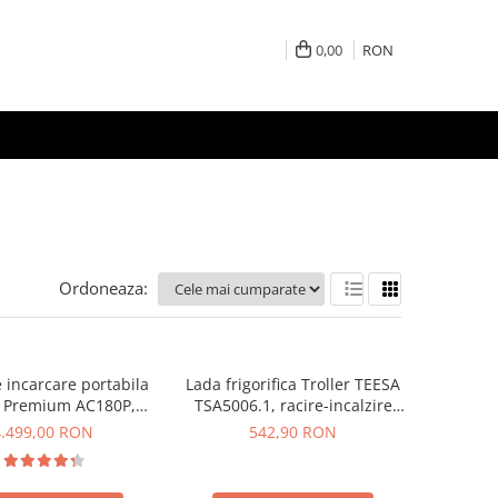
0,00
RON
Ordoneaza:
e incarcare portabila
Lada frigorifica Troller TEESA
i Premium AC180P,
TSA5006.1, racire-incalzire
CD, 1800W, 1440Wh,
35L, alimentare bricheta auto
4.499,00 RON
542,90 RON
, Putere varf 2700W
12V, priza 230V, clasa
energetica E, Gri