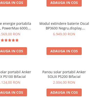
AUGA IN COS
ADAUGA IN COS
de energie portabila
Modul extindere baterie Oscal
 PowerMax 6000,
BP3600 Negru,display,
9000W varf), baterie
compatibil cu Oscal PowerMax
9.569,00 RON
6.949,00 RON
de 3600Wh, incarcare
3600/6000
n 1.96h, 14 porturi,
W, control inteligent
AUGA IN COS
ADAUGA IN COS
anta, functionalitate
UPS
olar portabil Anker
Panou solar portabil Anker
X PS100 Bifacial
SOLIX PS200 Bifacial
1.124,00 RON
2.004,00 RON
AUGA IN COS
ADAUGA IN COS