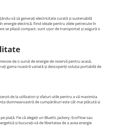
ându-vă să generați electricitate curată și sustenabilă
energie electrică, fiind ideale pentru zilele petrecute în
are se pliază compact, sunt ușor de transportat și asigură o
litate
i nevoie de o sursă de energie de rezervă pentru acasă,
orați gama noastră variată și descoperiți soluția portabilă de
nzii de la utilizatori și sfaturi utile pentru a vă maximiza
riența dumneavoastră de cumpărături este cât mai plăcută și
e piață. Fie că alegeți un Bluetti, Jackery, EcoFlow sau
rgetică și bucurați-vă de libertatea de a avea energie