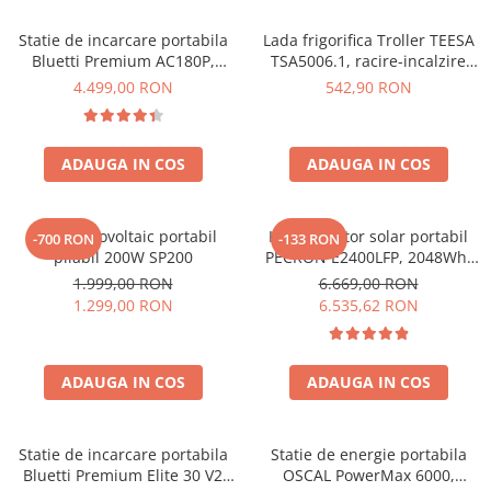
Vezi toate statiile
Statie de incarcare portabila
Lada frigorifica Troller TEESA
Accesorii Statii de Alimentare
Bluetti Premium AC180P,
TSA5006.1, racire-incalzire
Kituri Generatoare Solare
Ecran LCD, 1800W, 1440Wh,
35L, alimentare bricheta auto
4.499,00 RON
542,90 RON
Cauta dupa capacitate
LiFePO4, Putere varf 2700W
12V, priza 230V, clasa
energetica E, Gri
Pana in 1000W
Intre 1000-2000W
ADAUGA IN COS
ADAUGA IN COS
Intre 2000-3000W
Peste 3000W
Panou fotovoltaic portabil
Kit generator solar portabil
-700 RON
-133 RON
Cauta dupa marca
pliabil 200W SP200
PECRON E2400LFP, 2048Wh,
2400W, 230V, Incarcare super
Bluetti
1.999,00 RON
6.669,00 RON
rapida, LiFePO4, Controler
1.299,00 RON
6.535,62 RON
EcoFlow
MPPT dublu, Protectie BMS +
Anker
Panou solar 200W
Pecron
ADAUGA IN COS
ADAUGA IN COS
Oscal
Toate generatoarele
Statie de incarcare portabila
Statie de energie portabila
Panouri Solare Pliabile
Bluetti Premium Elite 30 V2
OSCAL PowerMax 6000,
Cauta dupa marca