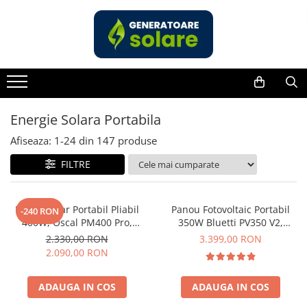
Toate Produsele
Acasa
Statii de Alimentare Portabile
Cauta dupa capacitate
Energie Solara Portabila
Pana in 1000W
Afiseaza:
1-
24
din
147
produse
Intre 1000-2000W
FILTRE
Intre 2000-3000W
Peste 3000W
Cauta dupa marca
Panou Solar Portabil Pliabil
Panou Fotovoltaic Portabil
-240 RON
400W, Oscal PM400 Pro,
350W Bluetti PV350 V2,
Bluetti
Monocristalin, ETFE, IP67
Monocristalin, MC4, ETFE,
2.330,00 RON
3.399,00 RON
EcoFlow
Eficienta 23.4%, Pliabil
2.090,00 RON
Anker
Pecron
ADAUGA IN COS
ADAUGA IN COS
Oscal