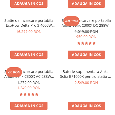
Invertoare Tensiune
ADAUGA IN COS
ADAUGA IN COS
Roboti Pornire Auto
Statii de incarcare vehicule
Statie de incarcare portabila
Statie de incarcare portabila
-69 RON
electrice
EcoFlow Delta Pro 3 4000W
Anker Solix C300X DC 288Wh
4096Wh
300W
UPS Centrale Termice
16.299,00 RON
1.019,00 RON
950,00 RON
Stabilizatoare Tensiune
Scule si aparate
Instrumente de masura
ADAUGA IN COS
ADAUGA IN COS
Anemometre
Clampmetre
Statie de incarcare portabila
Baterie suplimentara Anker
-30 RON
Detectoare
Anker Solix C300X AC 288Wh
Solix BP1000X pentru statia de
Multimetre Portabile
300W
alimentare portabila Anker
1.279,00 RON
2.549,00 RON
Solix C1000X, 1056Wh
Tahometre
1.249,00 RON
Telemetre
Termometre
ADAUGA IN COS
ADAUGA IN COS
Testere
Multimetre de Banc