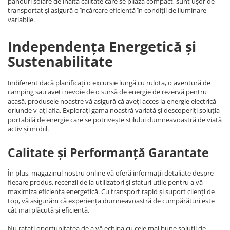
panouri solare de înaltă calitate care se pliază compact, sunt ușor de
transportat și asigură o încărcare eficientă în condiții de iluminare
variabile.
Independența Energetică și
Sustenabilitate
Indiferent dacă planificați o excursie lungă cu rulota, o aventură de
camping sau aveți nevoie de o sursă de energie de rezervă pentru
acasă, produsele noastre vă asigură că aveți acces la energie electrică
oriunde v-ați afla. Explorați gama noastră variată și descoperiți soluția
portabilă de energie care se potrivește stilului dumneavoastră de viață
activ și mobil.
Calitate și Performanță Garantate
În plus, magazinul nostru online vă oferă informații detaliate despre
fiecare produs, recenzii de la utilizatori și sfaturi utile pentru a vă
maximiza eficiența energetică. Cu transport rapid și suport clienți de
top, vă asigurăm că experiența dumneavoastră de cumpărături este
cât mai plăcută și eficientă.
Nu ratați oportunitatea de a vă echipa cu cele mai bune soluții de