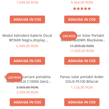
600W 320Wh
6000W (9000W varf), baterie
1.699,00 RON
9.569,00 RON
LiFePO4 de 3600Wh, incarcare
Bluetti
rapida in 1.96h, 14 porturi,
EcoFlow
USB-C 100W, control
Anker
ADAUGA IN COS
ADAUGA IN COS
inteligent la distanta,
functionalitate UPS
Oscal
Pecron
Modul extindere baterie Oscal
Kit Generator Solar Portabil
-240 RON
Toate panourile portabile
BP3600 Negru,display,
6000W 3600Wh Blackview
compatibil cu Oscal
OSCAL PowerMax 6000 +
Kituri solare pentru balcon
6.949,00 RON
11.899,00 RON
PowerMax 3600/6000
panou solar 400W
11.659,00 RON
Frigidere Portabile
Componente Fotovoltaice
ADAUGA IN COS
ADAUGA IN COS
Incarcatoare solare
Incarcatoare solare MPPT
Statie de incarcare portabila
Panou solar portabil Anker
-220 RON
Incarcatoare solare PWM
Anker SOLIX C1000X Gen2
SOLIX PS100 Bifacial
Interfete si cabluri
2000W 1024Wh
3.569,00 RON
1.124,00 RON
3.349,00 RON
Cabluri panouri fotovoltaice
Cabluri pentru echipamente
ADAUGA IN COS
ADAUGA IN COS
fotovoltaice