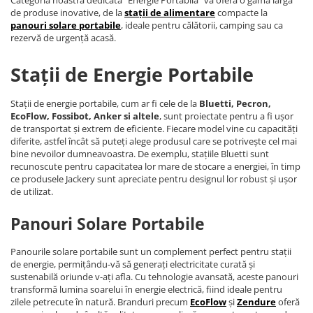
Categoria noastră dedicată "Energie Portabilă" vă oferă o gamă largă
de produse inovative, de la
stații de alimentare
compacte la
panouri solare portabile
, ideale pentru călătorii, camping sau ca
rezervă de urgență acasă.
Stații de Energie Portabile
Stații de energie portabile, cum ar fi cele de la
Bluetti, Pecron,
EcoFlow, Fossibot, Anker si altele
, sunt proiectate pentru a fi ușor
de transportat și extrem de eficiente. Fiecare model vine cu capacități
diferite, astfel încât să puteți alege produsul care se potrivește cel mai
bine nevoilor dumneavoastra. De exemplu, stațiile Bluetti sunt
recunoscute pentru capacitatea lor mare de stocare a energiei, în timp
ce produsele Jackery sunt apreciate pentru designul lor robust și ușor
de utilizat.
Panouri Solare Portabile
Panourile solare portabile sunt un complement perfect pentru stații
de energie, permițându-vă să generați electricitate curată și
sustenabilă oriunde v-ați afla. Cu tehnologie avansată, aceste panouri
transformă lumina soarelui în energie electrică, fiind ideale pentru
zilele petrecute în natură. Branduri precum
EcoFlow
și
Zendure
oferă