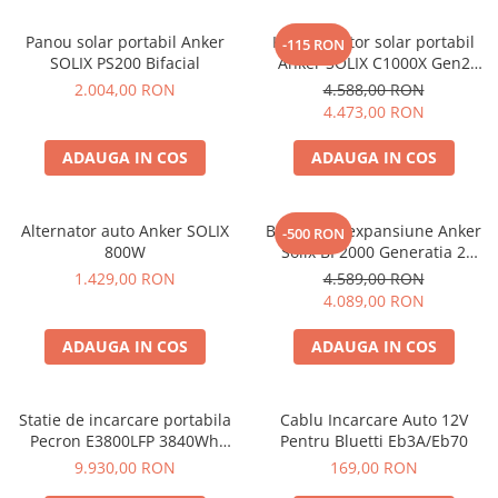
Protectii si izolatoare de baterii
Accesorii
Panou solar portabil Anker
Kit generator solar portabil
-115 RON
SOLIX PS200 Bifacial
Anker SOLIX C1000X Gen2
Monitorizare si control
2000W 1024Wh + panou 100W
2.004,00 RON
4.588,00 RON
Convertoare DC - DC
4.473,00 RON
Invertoare Off-grid
ADAUGA IN COS
ADAUGA IN COS
Incarcatoare de retea
Acumulatori de stocare
Alternator auto Anker SOLIX
Baterie de expansiune Anker
-500 RON
Componente sisteme de balcon
800W
Solix BP2000 Generatia 2
pentru Anker Solix C2000 Gen
1.429,00 RON
4.589,00 RON
Iluminat solar
2, 2048Wh
4.089,00 RON
Acumulatori
Acumulatori Standard Plumb
ADAUGA IN COS
ADAUGA IN COS
Acumulatori Litiu
Acumulatori Gel
Statie de incarcare portabila
Cablu Incarcare Auto 12V
Acumulatori Moto
Pecron E3800LFP 3840Wh
Pentru Bluetti Eb3A/Eb70
4200W + Carucior CADOU
9.930,00 RON
169,00 RON
Electronice