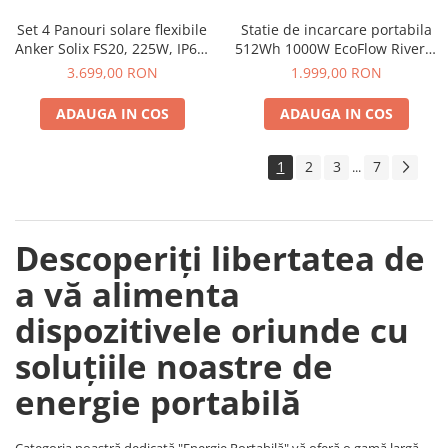
Accesorii instrumente de masura
Set 4 Panouri solare flexibile
Statie de incarcare portabila
Anker Solix FS20, 225W, IP67,
512Wh 1000W EcoFlow River 2
Camere Termice
Tehnologie TOPCon
Max
3.699,00 RON
1.999,00 RON
Luxmetru
Osciloscoape
ADAUGA IN COS
ADAUGA IN COS
Lichidare stoc
1
2
3
7
...
Descoperiți libertatea de
a vă alimenta
dispozitivele oriunde cu
soluțiile noastre de
energie portabilă