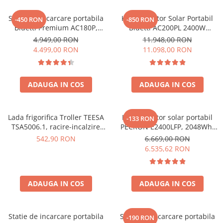
Oscal
Xtorm
Statie de incarcare portabila
Kit Generator Solar Portabil
-450 RON
-850 RON
Bluetti Premium AC180P,
Bluetti AC200PL 2400W
Vezi toate statiile
Ecran LCD, 1800W, 1440Wh,
2304Wh cu panou 350W
4.949,00 RON
11.948,00 RON
Accesorii Statii de Alimentare
LiFePO4, Putere varf 2700W
4.499,00 RON
11.098,00 RON
Kituri Generatoare Solare
Cauta dupa capacitate
ADAUGA IN COS
ADAUGA IN COS
Pana in 1000W
Intre 1000-2000W
Intre 2000-3000W
Lada frigorifica Troller TEESA
Kit generator solar portabil
-133 RON
Peste 3000W
TSA5006.1, racire-incalzire
PECRON E2400LFP, 2048Wh,
35L, alimentare bricheta auto
2400W, 230V, Incarcare super
Cauta dupa marca
542,90 RON
6.669,00 RON
12V, priza 230V, clasa
rapida, LiFePO4, Controler
6.535,62 RON
Bluetti
energetica E, Gri
MPPT dublu, Protectie BMS +
Panou solar 200W
EcoFlow
Anker
ADAUGA IN COS
ADAUGA IN COS
Jackery
Pecron
Statie de incarcare portabila
Statie de incarcare portabila
-190 RON
Oscal