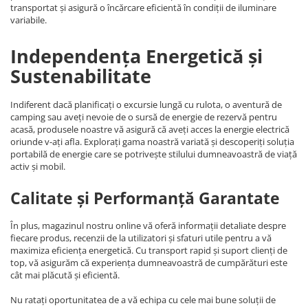
transportat și asigură o încărcare eficientă în condiții de iluminare
variabile.
Independența Energetică și
Sustenabilitate
Indiferent dacă planificați o excursie lungă cu rulota, o aventură de
camping sau aveți nevoie de o sursă de energie de rezervă pentru
acasă, produsele noastre vă asigură că aveți acces la energie electrică
oriunde v-ați afla. Explorați gama noastră variată și descoperiți soluția
portabilă de energie care se potrivește stilului dumneavoastră de viață
activ și mobil.
Calitate și Performanță Garantate
În plus, magazinul nostru online vă oferă informații detaliate despre
fiecare produs, recenzii de la utilizatori și sfaturi utile pentru a vă
maximiza eficiența energetică. Cu transport rapid și suport clienți de
top, vă asigurăm că experiența dumneavoastră de cumpărături este
cât mai plăcută și eficientă.
Nu ratați oportunitatea de a vă echipa cu cele mai bune soluții de