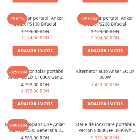
Interfete si cabluri
Cabluri panouri fotovoltaice
Panou solar portabil Anker
Panou solar portabil Anker
-75 RON
-125 RON
Cabluri pentru echipamente
SOLIX PS100 Bifacial
SOLIX PS200 Bifacial
fotovoltaice
1.199,00 RON
2.129,00 RON
Protectii si izolatoare de baterii
1.124,00 RON
2.004,00 RON
Accesorii
ADAUGA IN COS
ADAUGA IN COS
Monitorizare si control
Convertoare DC - DC
Kit generator solar portabil
Alternator auto Anker SOLIX
-325 RON
Invertoare Off-grid
Anker SOLIX C1000X Gen2
800W
Incarcatoare de retea
2000W 1024Wh + panou 100W
4.798,00 RON
1.429,00 RON
4.473,00 RON
Acumulatori de stocare
Componente sisteme de balcon
ADAUGA IN COS
ADAUGA IN COS
Iluminat solar
Acumulatori
Baterie de expansiune Anker
Statie de incarcare portabila
-500 RON
Acumulatori Standard Plumb
Solix BP2000 Generatia 2
Pecron E3800LFP 3840Wh
pentru Anker Solix C2000 Gen
4200W + Carucior CADOU
Acumulatori Litiu
4.589,00 RON
9.930,00 RON