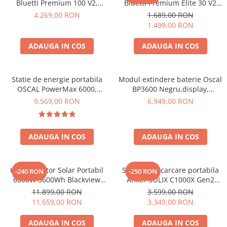
Bluetti Premium 100 V2,
Bluetti Premium Elite 30 V2
Toate generatoarele
1800W 1024Wh, Ecran LCD,
600W 320Wh
4.269,00 RON
1.689,00 RON
LiFePO4, Putere de varf
Panouri Solare Pliabile
1.499,00 RON
3600W
Cauta dupa marca
ADAUGA IN COS
ADAUGA IN COS
Bluetti
EcoFlow
Anker
Statie de energie portabila
Modul extindere baterie Oscal
OSCAL PowerMax 6000,
BP3600 Negru,display,
Jackery
6000W (9000W varf), baterie
compatibil cu Oscal
9.569,00 RON
6.949,00 RON
Oscal
LiFePO4 de 3600Wh, incarcare
PowerMax 3600/6000
rapida in 1.96h, 14 porturi,
Pecron
USB-C 100W, control
Toate panourile portabile
ADAUGA IN COS
ADAUGA IN COS
inteligent la distanta,
functionalitate UPS
Kituri solare pentru balcon
Frigidere Portabile
Kit Generator Solar Portabil
Statie de incarcare portabila
-240 RON
-250 RON
Componente Fotovoltaice
6000W 3600Wh Blackview
Anker SOLIX C1000X Gen2
Incarcatoare solare
OSCAL PowerMax 6000 +
2000W 1024Wh
11.899,00 RON
3.599,00 RON
panou solar 400W
11.659,00 RON
3.349,00 RON
Incarcatoare solare MPPT
Incarcatoare solare PWM
ADAUGA IN COS
ADAUGA IN COS