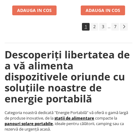
Accesorii instrumente de masura
ADAUGA IN COS
ADAUGA IN COS
Camere Termice
Luxmetru
1
2
3
7
...
Osciloscoape
Lichidare stoc
Descoperiți libertatea de
a vă alimenta
dispozitivele oriunde cu
soluțiile noastre de
energie portabilă
Categoria noastră dedicată "Energie Portabilă" vă oferă o gamă largă
de produse inovative, de la
stații de alimentare
compacte la
panouri solare portabile
, ideale pentru călătorii, camping sau ca
rezervă de urgență acasă.