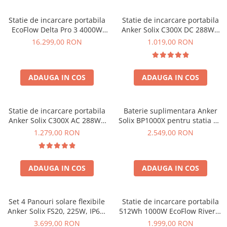
Invertoare Tensiune
Roboti Pornire Auto
Statie de incarcare portabila
Statie de incarcare portabila
EcoFlow Delta Pro 3 4000W
Anker Solix C300X DC 288Wh
Statii de incarcare vehicule
4096Wh
300W
16.299,00 RON
1.019,00 RON
electrice
UPS Centrale Termice
Stabilizatoare Tensiune
ADAUGA IN COS
ADAUGA IN COS
Scule si aparate
Instrumente de masura
Statie de incarcare portabila
Baterie suplimentara Anker
Anemometre
Anker Solix C300X AC 288Wh
Solix BP1000X pentru statia de
300W
alimentare portabila Anker
1.279,00 RON
2.549,00 RON
Clampmetre
Solix C1000X, 1056Wh
Detectoare
Multimetre Portabile
ADAUGA IN COS
ADAUGA IN COS
Tahometre
Telemetre
Termometre
Set 4 Panouri solare flexibile
Statie de incarcare portabila
Anker Solix FS20, 225W, IP67,
512Wh 1000W EcoFlow River 2
Testere
Tehnologie TOPCon
Max
3.699,00 RON
1.999,00 RON
Multimetre de Banc