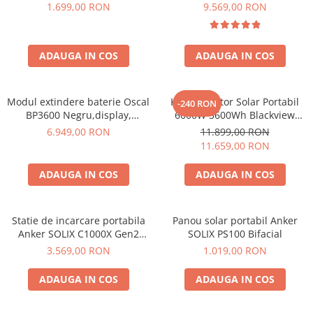
600W 320Wh
6000W (9000W varf), baterie
1.699,00 RON
9.569,00 RON
LiFePO4 de 3600Wh, incarcare
Bluetti
rapida in 1.96h, 14 porturi,
EcoFlow
USB-C 100W, control
Anker
ADAUGA IN COS
ADAUGA IN COS
inteligent la distanta,
functionalitate UPS
Oscal
Pecron
Modul extindere baterie Oscal
Kit Generator Solar Portabil
-240 RON
Toate panourile portabile
BP3600 Negru,display,
6000W 3600Wh Blackview
compatibil cu Oscal
OSCAL PowerMax 6000 +
Kituri solare pentru balcon
6.949,00 RON
11.899,00 RON
PowerMax 3600/6000
panou solar 400W
11.659,00 RON
Frigidere Portabile
Componente Fotovoltaice
ADAUGA IN COS
ADAUGA IN COS
Incarcatoare solare
Incarcatoare solare MPPT
Statie de incarcare portabila
Panou solar portabil Anker
Incarcatoare solare PWM
Anker SOLIX C1000X Gen2
SOLIX PS100 Bifacial
Interfete si cabluri
2000W 1024Wh
3.569,00 RON
1.019,00 RON
Cabluri panouri fotovoltaice
ADAUGA IN COS
ADAUGA IN COS
Cabluri pentru echipamente
fotovoltaice