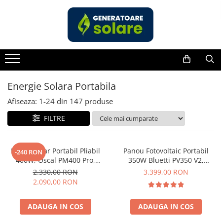
Toate Produsele
Acasa
Statii de Alimentare Portabile
Cauta dupa capacitate
Energie Solara Portabila
Pana in 1000W
Afiseaza:
1-
24
din
147
produse
Intre 1000-2000W
FILTRE
Intre 2000-3000W
Peste 3000W
Cauta dupa marca
Panou Solar Portabil Pliabil
Panou Fotovoltaic Portabil
-240 RON
400W, Oscal PM400 Pro,
350W Bluetti PV350 V2,
Bluetti
Monocristalin, ETFE, IP67
Monocristalin, MC4, ETFE,
2.330,00 RON
3.399,00 RON
EcoFlow
Eficienta 23.4%, Pliabil
2.090,00 RON
Anker
Pecron
ADAUGA IN COS
ADAUGA IN COS
Oscal