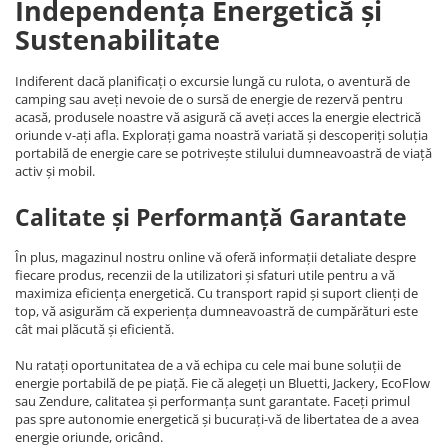
Independența Energetică și
Sustenabilitate
Indiferent dacă planificați o excursie lungă cu rulota, o aventură de
camping sau aveți nevoie de o sursă de energie de rezervă pentru
acasă, produsele noastre vă asigură că aveți acces la energie electrică
oriunde v-ați afla. Explorați gama noastră variată și descoperiți soluția
portabilă de energie care se potrivește stilului dumneavoastră de viață
activ și mobil.
Calitate și Performanță Garantate
În plus, magazinul nostru online vă oferă informații detaliate despre
fiecare produs, recenzii de la utilizatori și sfaturi utile pentru a vă
maximiza eficiența energetică. Cu transport rapid și suport clienți de
top, vă asigurăm că experiența dumneavoastră de cumpărături este
cât mai plăcută și eficientă.
Nu ratați oportunitatea de a vă echipa cu cele mai bune soluții de
energie portabilă de pe piață. Fie că alegeți un Bluetti, Jackery, EcoFlow
sau Zendure, calitatea și performanța sunt garantate. Faceți primul
pas spre autonomie energetică și bucurați-vă de libertatea de a avea
energie oriunde, oricând.