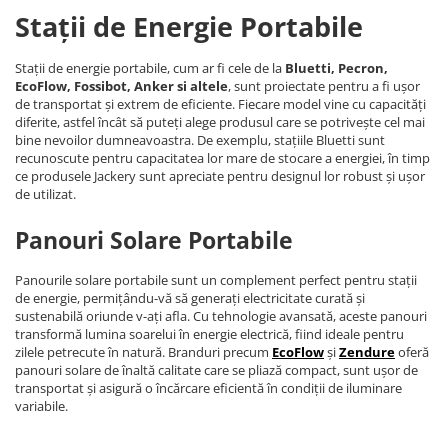
Stații de Energie Portabile
Stații de energie portabile, cum ar fi cele de la
Bluetti, Pecron,
EcoFlow, Fossibot, Anker si altele
, sunt proiectate pentru a fi ușor
de transportat și extrem de eficiente. Fiecare model vine cu capacități
diferite, astfel încât să puteți alege produsul care se potrivește cel mai
bine nevoilor dumneavoastra. De exemplu, stațiile Bluetti sunt
recunoscute pentru capacitatea lor mare de stocare a energiei, în timp
ce produsele Jackery sunt apreciate pentru designul lor robust și ușor
de utilizat.
Panouri Solare Portabile
Panourile solare portabile sunt un complement perfect pentru stații
de energie, permițându-vă să generați electricitate curată și
sustenabilă oriunde v-ați afla. Cu tehnologie avansată, aceste panouri
transformă lumina soarelui în energie electrică, fiind ideale pentru
zilele petrecute în natură. Branduri precum
EcoFlow
și
Zendure
oferă
panouri solare de înaltă calitate care se pliază compact, sunt ușor de
transportat și asigură o încărcare eficientă în condiții de iluminare
variabile.