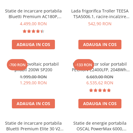
Vezi toate statiile
Statie de incarcare portabila
Lada frigorifica Troller TEESA
Accesorii Statii de Alimentare
Bluetti Premium AC180P,
TSA5006.1, racire-incalzire
Kituri Generatoare Solare
Ecran LCD, 1800W, 1440Wh,
35L, alimentare bricheta auto
4.499,00 RON
542,90 RON
Cauta dupa capacitate
LiFePO4, Putere varf 2700W
12V, priza 230V, clasa
energetica E, Gri
Pana in 1000W
Intre 1000-2000W
ADAUGA IN COS
ADAUGA IN COS
Intre 2000-3000W
Peste 3000W
Panou fotovoltaic portabil
Kit generator solar portabil
-700 RON
-133 RON
Cauta dupa marca
pliabil 200W SP200
PECRON E2400LFP, 2048Wh,
2400W, 230V, Incarcare super
Bluetti
1.999,00 RON
6.669,00 RON
rapida, LiFePO4, Controler
1.299,00 RON
6.535,62 RON
EcoFlow
MPPT dublu, Protectie BMS +
Anker
Panou solar 200W
Pecron
ADAUGA IN COS
ADAUGA IN COS
Oscal
Toate generatoarele
Statie de incarcare portabila
Statie de energie portabila
Panouri Solare Pliabile
Bluetti Premium Elite 30 V2
OSCAL PowerMax 6000,
Cauta dupa marca