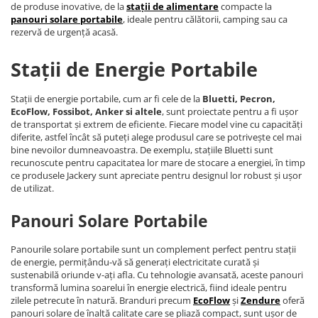
de produse inovative, de la
stații de alimentare
compacte la
panouri solare portabile
, ideale pentru călătorii, camping sau ca
rezervă de urgență acasă.
Stații de Energie Portabile
Stații de energie portabile, cum ar fi cele de la
Bluetti, Pecron,
EcoFlow, Fossibot, Anker si altele
, sunt proiectate pentru a fi ușor
de transportat și extrem de eficiente. Fiecare model vine cu capacități
diferite, astfel încât să puteți alege produsul care se potrivește cel mai
bine nevoilor dumneavoastra. De exemplu, stațiile Bluetti sunt
recunoscute pentru capacitatea lor mare de stocare a energiei, în timp
ce produsele Jackery sunt apreciate pentru designul lor robust și ușor
de utilizat.
Panouri Solare Portabile
Panourile solare portabile sunt un complement perfect pentru stații
de energie, permițându-vă să generați electricitate curată și
sustenabilă oriunde v-ați afla. Cu tehnologie avansată, aceste panouri
transformă lumina soarelui în energie electrică, fiind ideale pentru
zilele petrecute în natură. Branduri precum
EcoFlow
și
Zendure
oferă
panouri solare de înaltă calitate care se pliază compact, sunt ușor de