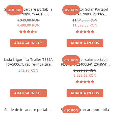
Oscal
Xtorm
Statie de incarcare portabila
Kit Generator Solar Portabil
-450 RON
-850 RON
Bluetti Premium AC180P,
Bluetti AC200PL 2400W
Vezi toate statiile
Ecran LCD, 1800W, 1440Wh,
2304Wh cu panou 350W
4.949,00 RON
11.948,00 RON
Accesorii Statii de Alimentare
LiFePO4, Putere varf 2700W
4.499,00 RON
11.098,00 RON
Kituri Generatoare Solare
Cauta dupa capacitate
ADAUGA IN COS
ADAUGA IN COS
Pana in 1000W
Intre 1000-2000W
Intre 2000-3000W
Lada frigorifica Troller TEESA
Kit generator solar portabil
-133 RON
Peste 3000W
TSA5006.1, racire-incalzire
PECRON E2400LFP, 2048Wh,
35L, alimentare bricheta auto
2400W, 230V, Incarcare super
Cauta dupa marca
542,90 RON
6.669,00 RON
12V, priza 230V, clasa
rapida, LiFePO4, Controler
6.535,62 RON
Bluetti
energetica E, Gri
MPPT dublu, Protectie BMS +
Panou solar 200W
EcoFlow
Anker
ADAUGA IN COS
ADAUGA IN COS
Jackery
Pecron
Statie de incarcare portabila
Statie de incarcare portabila
-190 RON
Oscal