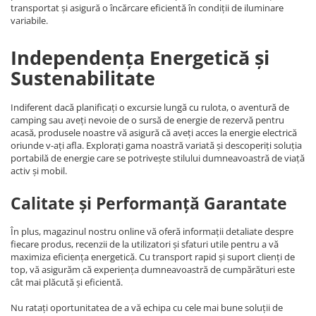
transportat și asigură o încărcare eficientă în condiții de iluminare
variabile.
Independența Energetică și
Sustenabilitate
Indiferent dacă planificați o excursie lungă cu rulota, o aventură de
camping sau aveți nevoie de o sursă de energie de rezervă pentru
acasă, produsele noastre vă asigură că aveți acces la energie electrică
oriunde v-ați afla. Explorați gama noastră variată și descoperiți soluția
portabilă de energie care se potrivește stilului dumneavoastră de viață
activ și mobil.
Calitate și Performanță Garantate
În plus, magazinul nostru online vă oferă informații detaliate despre
fiecare produs, recenzii de la utilizatori și sfaturi utile pentru a vă
maximiza eficiența energetică. Cu transport rapid și suport clienți de
top, vă asigurăm că experiența dumneavoastră de cumpărături este
cât mai plăcută și eficientă.
Nu ratați oportunitatea de a vă echipa cu cele mai bune soluții de