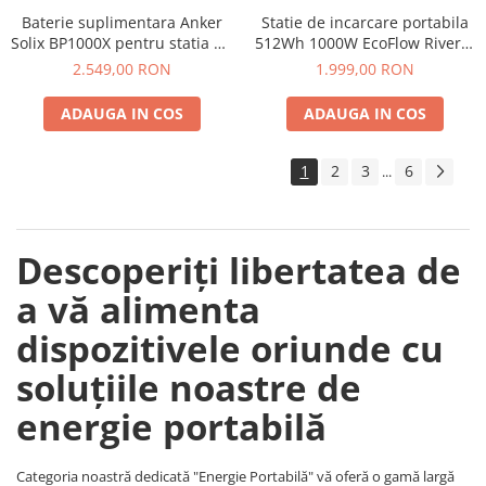
Baterie suplimentara Anker
Statie de incarcare portabila
Telemetre
Solix BP1000X pentru statia de
512Wh 1000W EcoFlow River 2
Termometre
alimentare portabila Anker
Max
2.549,00 RON
1.999,00 RON
Testere
Solix C1000X, 1056Wh
Multimetre de Banc
ADAUGA IN COS
ADAUGA IN COS
Accesorii instrumente de masura
Camere Termice
1
2
3
6
...
Luxmetru
Osciloscoape
Lichidare stoc
Descoperiți libertatea de
a vă alimenta
dispozitivele oriunde cu
soluțiile noastre de
energie portabilă
Categoria noastră dedicată "Energie Portabilă" vă oferă o gamă largă