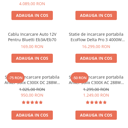
2, 2048Wh
4.089,00 RON
Acumulatori Gel
Acumulatori Moto
ADAUGA IN COS
ADAUGA IN COS
Electronice
Invertoare Tensiune
Cablu Incarcare Auto 12V
Statie de incarcare portabila
Pentru Bluetti Eb3A/Eb70
EcoFlow Delta Pro 3 4000W
Roboti Pornire Auto
4096Wh
169,00 RON
16.299,00 RON
Statii de incarcare vehicule
electrice
ADAUGA IN COS
ADAUGA IN COS
UPS Centrale Termice
Stabilizatoare Tensiune
Statie de incarcare portabila
Statie de incarcare portabila
-75 RON
-50 RON
Scule si aparate
Anker Solix C300X DC 288Wh
Anker Solix C300X AC 288Wh
300W
300W
Instrumente de masura
1.025,00 RON
1.299,00 RON
950,00 RON
1.249,00 RON
Anemometre
Clampmetre
Detectoare
ADAUGA IN COS
ADAUGA IN COS
Multimetre Portabile
Tahometre