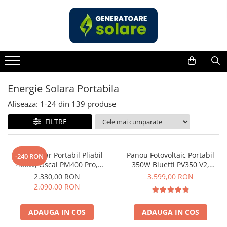
Toate Produsele
Acasa
Statii de Alimentare Portabile
Cauta dupa capacitate
Energie Solara Portabila
Pana in 1000W
Afiseaza:
1-
24
din
139
produse
Intre 1000-2000W
FILTRE
Intre 2000-3000W
Peste 3000W
Cauta dupa marca
Panou Solar Portabil Pliabil
Panou Fotovoltaic Portabil
-240 RON
400W, Oscal PM400 Pro,
350W Bluetti PV350 V2,
Bluetti
Monocristalin, ETFE, IP67
Monocristalin, MC4, ETFE,
2.330,00 RON
3.599,00 RON
EcoFlow
Eficienta 23.4%, Pliabil
2.090,00 RON
Anker
Jackery
ADAUGA IN COS
ADAUGA IN COS
Pecron