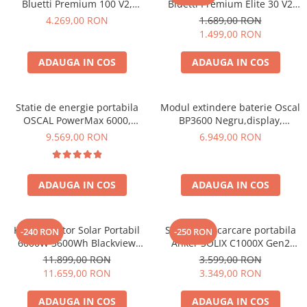
Bluetti Premium 100 V2,
Bluetti Premium Elite 30 V2
Toate generatoarele
1800W 1024Wh, Ecran LCD,
600W 320Wh
4.269,00 RON
1.689,00 RON
LiFePO4, Putere de varf
Panouri Solare Pliabile
1.499,00 RON
3600W
Cauta dupa marca
ADAUGA IN COS
ADAUGA IN COS
Bluetti
EcoFlow
Anker
Statie de energie portabila
Modul extindere baterie Oscal
OSCAL PowerMax 6000,
BP3600 Negru,display,
Jackery
6000W (9000W varf), baterie
compatibil cu Oscal
9.569,00 RON
6.949,00 RON
Oscal
LiFePO4 de 3600Wh, incarcare
PowerMax 3600/6000
rapida in 1.96h, 14 porturi,
Pecron
USB-C 100W, control
Toate panourile portabile
ADAUGA IN COS
ADAUGA IN COS
inteligent la distanta,
functionalitate UPS
Kituri solare pentru balcon
Frigidere Portabile
Kit Generator Solar Portabil
Statie de incarcare portabila
-240 RON
-250 RON
Componente Fotovoltaice
6000W 3600Wh Blackview
Anker SOLIX C1000X Gen2
Incarcatoare solare
OSCAL PowerMax 6000 +
2000W 1024Wh
11.899,00 RON
3.599,00 RON
panou solar 400W
11.659,00 RON
3.349,00 RON
Incarcatoare solare MPPT
Incarcatoare solare PWM
ADAUGA IN COS
ADAUGA IN COS