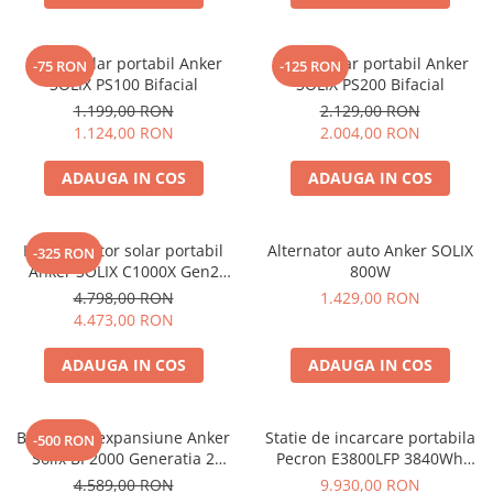
Interfete si cabluri
Cabluri panouri fotovoltaice
Panou solar portabil Anker
Panou solar portabil Anker
-75 RON
-125 RON
Cabluri pentru echipamente
SOLIX PS100 Bifacial
SOLIX PS200 Bifacial
fotovoltaice
1.199,00 RON
2.129,00 RON
Protectii si izolatoare de baterii
1.124,00 RON
2.004,00 RON
Accesorii
ADAUGA IN COS
ADAUGA IN COS
Monitorizare si control
Convertoare DC - DC
Kit generator solar portabil
Alternator auto Anker SOLIX
-325 RON
Invertoare Off-grid
Anker SOLIX C1000X Gen2
800W
Incarcatoare de retea
2000W 1024Wh + panou 100W
4.798,00 RON
1.429,00 RON
4.473,00 RON
Acumulatori de stocare
Componente sisteme de balcon
ADAUGA IN COS
ADAUGA IN COS
Iluminat solar
Acumulatori
Baterie de expansiune Anker
Statie de incarcare portabila
-500 RON
Acumulatori Standard Plumb
Solix BP2000 Generatia 2
Pecron E3800LFP 3840Wh
pentru Anker Solix C2000 Gen
4200W + Carucior CADOU
Acumulatori Litiu
4.589,00 RON
9.930,00 RON