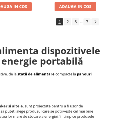
AUGA IN COS
ADAUGA IN COS
1
2
3
7
...
alimenta dispozitivele
 energie portabilă
tive, de la
stații de alimentare
compacte la
panouri
ker si altele
, sunt proiectate pentru a fi ușor de
t să puteți alege produsul care se potrivește cel mai bine
tea lor mare de stocare a energiei, în timp ce produsele