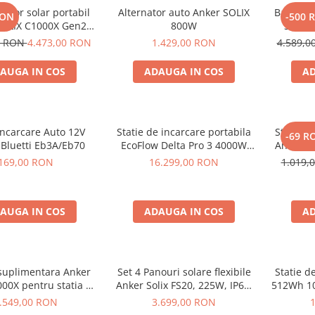
rator solar portabil
Alternator auto Anker SOLIX
Baterie 
RON
-500 
SOLIX C1000X Gen2
800W
Solix 
24Wh + panou 100W
pentru A
0 RON
4.473,00 RON
1.429,00 RON
4.589,
AUGA IN COS
ADAUGA IN COS
AD
Incarcare Auto 12V
Statie de incarcare portabila
Statie d
-69 R
 Bluetti Eb3A/Eb70
EcoFlow Delta Pro 3 4000W
Anker S
4096Wh
169,00 RON
16.299,00 RON
1.019,
AUGA IN COS
ADAUGA IN COS
AD
 suplimentara Anker
Set 4 Panouri solare flexibile
Statie d
000X pentru statia de
Anker Solix FS20, 225W, IP67,
512Wh 10
are portabila Anker
Tehnologie TOPCon
.549,00 RON
3.699,00 RON
 C1000X, 1056Wh