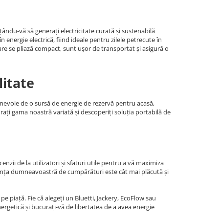
ându-vă să generați electricitate curată și sustenabilă
energie electrică, fiind ideale pentru zilele petrecute în
are se pliază compact, sunt ușor de transportat și asigură o
litate
i nevoie de o sursă de energie de rezervă pentru acasă,
orați gama noastră variată și descoperiți soluția portabilă de
nzii de la utilizatori și sfaturi utile pentru a vă maximiza
riența dumneavoastră de cumpărături este cât mai plăcută și
e piață. Fie că alegeți un Bluetti, Jackery, EcoFlow sau
rgetică și bucurați-vă de libertatea de a avea energie