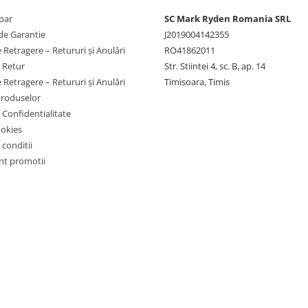
par
SC Mark Ryden Romania SRL
de Garantie
J2019004142355
 Retragere – Retururi și Anulări
RO41862011
e Retur
Str. Stiintei 4, sc. B, ap. 14
 Retragere – Retururi și Anulări
Timisoara, Timis
Produselor
e Confidentialitate
ookies
 conditii
t promotii