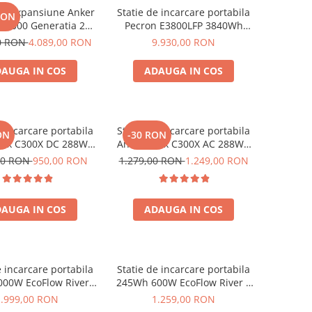
de expansiune Anker
Statie de incarcare portabila
RON
BP2000 Generatia 2
Pecron E3800LFP 3840Wh
nker Solix C2000 Gen
4200W + Carucior CADOU
00 RON
4.089,00 RON
9.930,00 RON
2, 2048Wh
AUGA IN COS
ADAUGA IN COS
e incarcare portabila
Statie de incarcare portabila
ON
-30 RON
olix C300X DC 288Wh
Anker Solix C300X AC 288Wh
300W
300W
00 RON
950,00 RON
1.279,00 RON
1.249,00 RON
AUGA IN COS
ADAUGA IN COS
e incarcare portabila
Statie de incarcare portabila
00W EcoFlow River 2
245Wh 600W EcoFlow River 3
Max
UPS
1.999,00 RON
1.259,00 RON