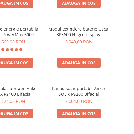
AUGA IN COS
ADAUGA IN COS
de energie portabila
Modul extindere baterie Oscal
 PowerMax 6000,
BP3600 Negru,display,
9000W varf), baterie
compatibil cu Oscal PowerMax
9.569,00 RON
6.949,00 RON
de 3600Wh, incarcare
3600/6000
n 1.96h, 14 porturi,
W, control inteligent
AUGA IN COS
ADAUGA IN COS
anta, functionalitate
UPS
olar portabil Anker
Panou solar portabil Anker
X PS100 Bifacial
SOLIX PS200 Bifacial
1.124,00 RON
2.004,00 RON
AUGA IN COS
ADAUGA IN COS