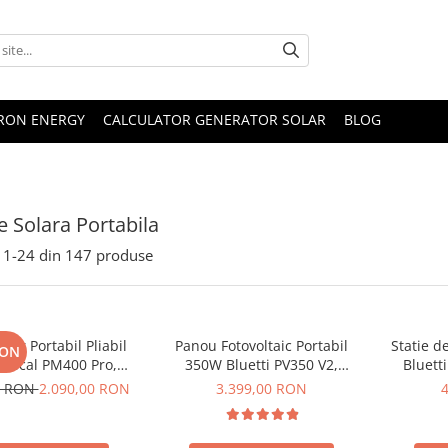
TRON ENERGY
CALCULATOR GENERATOR SOLAR
BLOG
e Solara Portabila
1-
24
din
147
produse
lar Portabil Pliabil
Panou Fotovoltaic Portabil
Statie d
RON
Oscal PM400 Pro,
350W Bluetti PV350 V2,
Bluett
stalin, ETFE, IP67
Monocristalin, MC4, ETFE,
Ecran L
0 RON
2.090,00 RON
3.399,00 RON
Eficienta 23.4%, Pliabil
LiFePO4