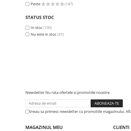
Peste
(147)
Accesorii instrumente de masura
Camere Termice
STATUS STOC
Luxmetru
In stoc
(100)
Osciloscoape
Nu este in stoc
(47)
Lichidare stoc
Newsletter
Nu rata ofertele si promotiile noastre
Vreau sa primesc newsletter cu promotiile magazinului. Af
MAGAZINUL MEU
CLIENTI