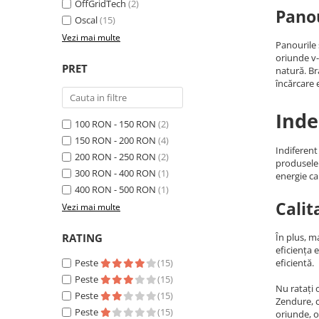
Invertoare Tensiune
OffGridTech
(2)
Panou
Oscal
(15)
Roboti Pornire Auto
Vezi mai multe
Panourile 
Statii de incarcare vehicule
oriunde v-
electrice
PRET
natură. B
încărcare e
UPS Centrale Termice
Stabilizatoare Tensiune
Inde
100 RON - 150 RON
(2)
Scule si aparate
150 RON - 200 RON
(4)
Instrumente de masura
Indiferent
200 RON - 250 RON
(2)
produsele 
Anemometre
300 RON - 400 RON
(1)
energie ca
Clampmetre
400 RON - 500 RON
(1)
Calit
Detectoare
Vezi mai multe
Multimetre Portabile
RATING
În plus, m
Tahometre
eficiența 
Telemetre
Peste
(15)
eficientă.
Peste
(15)
Termometre
Nu ratați 
Peste
(15)
Testere
Zendure, c
Peste
(15)
oriunde, o
Multimetre de Banc