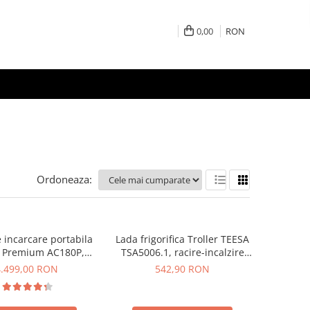
0,00
RON
Ordoneaza:
e incarcare portabila
Lada frigorifica Troller TEESA
i Premium AC180P,
TSA5006.1, racire-incalzire
CD, 1800W, 1440Wh,
35L, alimentare bricheta auto
4.499,00 RON
542,90 RON
, Putere varf 2700W
12V, priza 230V, clasa
energetica E, Gri