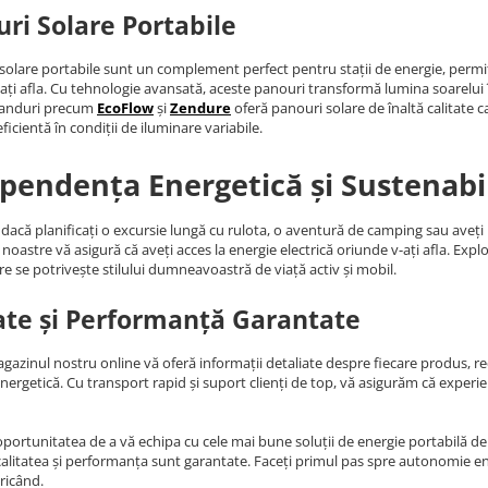
ri Solare Portabile
solare portabile sunt un complement perfect pentru stații de energie, permiț
ați afla. Cu tehnologie avansată, aceste panouri transformă lumina soarelui în 
randuri precum
EcoFlow
și
Zendure
oferă panouri solare de înaltă calitate c
ficientă în condiții de iluminare variabile.
pendența Energetică și Sustenabi
 dacă planificați o excursie lungă cu rulota, o aventură de camping sau aveț
noastre vă asigură că aveți acces la energie electrică oriunde v-ați afla. Expl
re se potrivește stilului dumneavoastră de viață activ și mobil.
ate și Performanță Garantate
agazinul nostru online vă oferă informații detaliate despre fiecare produs, rece
energetică. Cu transport rapid și suport clienți de top, vă asigurăm că expe
oportunitatea de a vă echipa cu cele mai bune soluții de energie portabilă de p
alitatea și performanța sunt garantate. Faceți primul pas spre autonomie ene
ricând.