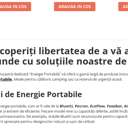
AUGA IN COS
ADAUGA IN COS
AD
coperiți libertatea de a vă 
unde cu soluțiile noastre de
noastră dedicată "Energie Portabilă" vă oferă o gamă largă de produse inova
rtabile
, ideale pentru călătorii, camping sau ca rezervă de urgență acasă.
ii de Energie Portabile
nergie portabile, cum ar fi cele de la
Bluetti, Pecron, EcoFlow, Fossibot, An
t și extrem de eficiente. Fiecare model vine cu capacități diferite, astfel încâ
umneavoastra. De exemplu, stațiile Bluetti sunt recunoscute pentru capacita
nt apreciate pentru designul lor robust și ușor de utilizat.