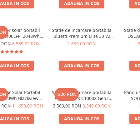
AUGA IN COS
ADAUGA IN COS
AD
rator solar portabil
Statie de incarcare portabila
Statie 
RON
E2400LFP, 2048Wh,
Bluetti Premium Elite 30 V2
OSCAL
30V, Incarcare super
600W 320Wh
6000W (
0 RON
6.535,62 RON
1.699,00 RON
 LiFePO4, Controler
LiFePO4 
lu, Protectie BMS +
rapida i
ou solar 200W
USB-C 100
AUGA IN COS
ADAUGA IN COS
AD
la dist
rator Solar Portabil
Statie de incarcare portabila
Panou s
RON
-220 RON
3600Wh Blackview
Anker SOLIX C1000X Gen2
SOLI
 PowerMax 6000 +
2000W 1024Wh
0 RON
11.659,00 RON
3.569,00 RON
3.349,00 RON
ou solar 400W
AUGA IN COS
ADAUGA IN COS
AD