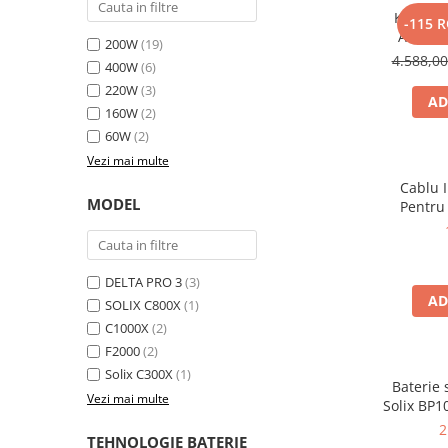
Kit gene
-115 
Bluetti
Anker 
200W
(19)
EcoFlow
2000W 10
4.588,0
400W
(6)
Anker
220W
(3)
AD
Oscal
160W
(2)
Pecron
60W
(2)
Toate panourile portabile
Vezi mai multe
Kituri solare pentru balcon
Cablu 
MODEL
Pentru
Frigidere Portabile
Componente Fotovoltaice
Incarcatoare solare
DELTA PRO 3
(3)
Incarcatoare solare MPPT
AD
SOLIX C800X
(1)
Incarcatoare solare PWM
C1000X
(2)
Interfete si cabluri
F2000
(2)
Solix C300X
(1)
Cabluri panouri fotovoltaice
Baterie
Vezi mai multe
Cabluri pentru echipamente
Solix BP1
aliment
fotovoltaice
2
TEHNOLOGIE BATERIE
Solix