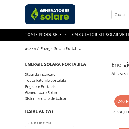
Toate Produsele
Acasa
TOATE PRODUSELE
CALCULATOR KIT SOLAR VIC
Statii de Alimentare Portabile
Cauta dupa capacitate
acasa /
Energie Solara Portabila
Pana in 1000W
Intre 1000-2000W
Energi
ENERGIE SOLARA PORTABILA
Intre 2000-3000W
Afiseaza:
Statii de incarcare
Peste 3000W
Toate bateriile portabile
Cauta dupa marca
Frigidere Portabile
Generatoare Solare
Bluetti
Sisteme solare de balcon
Panou So
EcoFlow
-240 
400W, 
Anker
Monocri
IESIRE AC (W)
2.330,0
Pecron
Oscal