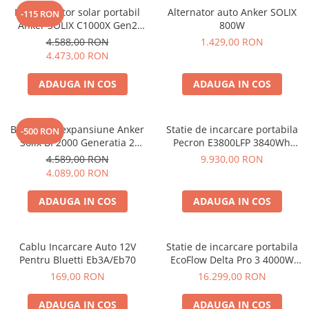
Kit generator solar portabil
Alternator auto Anker SOLIX
-115 RON
Anker SOLIX C1000X Gen2
800W
2000W 1024Wh + panou 100W
4.588,00 RON
1.429,00 RON
4.473,00 RON
ADAUGA IN COS
ADAUGA IN COS
Baterie de expansiune Anker
Statie de incarcare portabila
-500 RON
Solix BP2000 Generatia 2
Pecron E3800LFP 3840Wh
pentru Anker Solix C2000 Gen
4200W + Carucior CADOU
4.589,00 RON
9.930,00 RON
2, 2048Wh
4.089,00 RON
ADAUGA IN COS
ADAUGA IN COS
Cablu Incarcare Auto 12V
Statie de incarcare portabila
Pentru Bluetti Eb3A/Eb70
EcoFlow Delta Pro 3 4000W
4096Wh
169,00 RON
16.299,00 RON
ADAUGA IN COS
ADAUGA IN COS