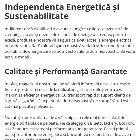
Independența Energetică și
Sustenabilitate
Indiferent dacă planificați o excursie lungă cu rulota, o aventură de
camping sau aveți nevoie de o sursă de energie de rezervă pentru
acasă, produsele noastre vă asigură că aveți acces la energie electrică
oriunde v-ați afla. Explorați gama noastră variată și descoperiți soluția
portabilă de energie care se potrivește stilului dumneavoastră de viață
activ și mobil.
Calitate și Performanță Garantate
În plus, magazinul nostru online vă oferă informații detaliate despre
fiecare produs, recenzii de la utilizatori și sfaturi utile pentru a vă
maximiza eficiența energetică. Cu transport rapid și suport clienți de
top, vă asigurăm că experiența dumneavoastră de cumpărături este
cât mai plăcută și eficientă.
Nu ratați oportunitatea de a vă echipa cu cele mai bune soluții de
energie portabilă de pe piață. Fie că alegeți un Bluetti, Jackery, EcoFlow
sau Zendure, calitatea și performanța sunt garantate. Faceți primul
pas spre autonomie energetică și bucurați-vă de libertatea de a avea