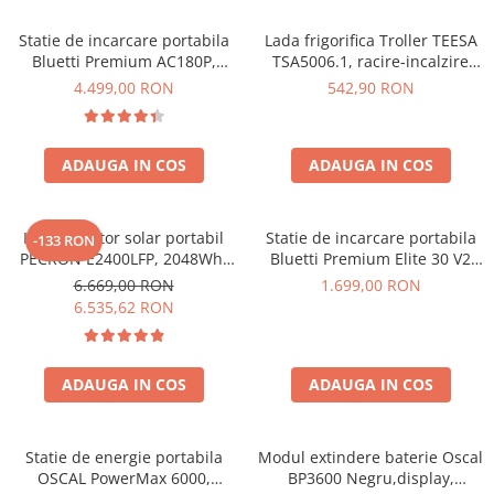
Acumulatori de stocare
Statie de incarcare portabila
Lada frigorifica Troller TEESA
Componente sisteme de balcon
Bluetti Premium AC180P,
TSA5006.1, racire-incalzire
Ecran LCD, 1800W, 1440Wh,
35L, alimentare bricheta auto
4.499,00 RON
542,90 RON
LiFePO4, Putere varf 2700W
12V, priza 230V, clasa
energetica E, Gri
ADAUGA IN COS
ADAUGA IN COS
Kit generator solar portabil
Statie de incarcare portabila
-133 RON
PECRON E2400LFP, 2048Wh,
Bluetti Premium Elite 30 V2
2400W, 230V, Incarcare super
600W 320Wh
6.669,00 RON
1.699,00 RON
rapida, LiFePO4, Controler
6.535,62 RON
MPPT dublu, Protectie BMS +
Panou solar 200W
ADAUGA IN COS
ADAUGA IN COS
Statie de energie portabila
Modul extindere baterie Oscal
OSCAL PowerMax 6000,
BP3600 Negru,display,