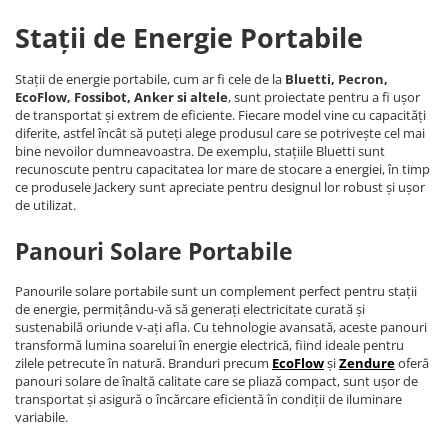
Stații de Energie Portabile
Stații de energie portabile, cum ar fi cele de la
Bluetti, Pecron,
EcoFlow, Fossibot, Anker si altele
, sunt proiectate pentru a fi ușor
de transportat și extrem de eficiente. Fiecare model vine cu capacități
diferite, astfel încât să puteți alege produsul care se potrivește cel mai
bine nevoilor dumneavoastra. De exemplu, stațiile Bluetti sunt
recunoscute pentru capacitatea lor mare de stocare a energiei, în timp
ce produsele Jackery sunt apreciate pentru designul lor robust și ușor
de utilizat.
Panouri Solare Portabile
Panourile solare portabile sunt un complement perfect pentru stații
de energie, permițându-vă să generați electricitate curată și
sustenabilă oriunde v-ați afla. Cu tehnologie avansată, aceste panouri
transformă lumina soarelui în energie electrică, fiind ideale pentru
zilele petrecute în natură. Branduri precum
EcoFlow
și
Zendure
oferă
panouri solare de înaltă calitate care se pliază compact, sunt ușor de
transportat și asigură o încărcare eficientă în condiții de iluminare
variabile.