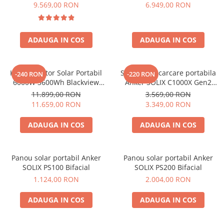
6000W (9000W varf), baterie
compatibil cu Oscal
9.569,00 RON
6.949,00 RON
LiFePO4 de 3600Wh, incarcare
PowerMax 3600/6000
rapida in 1.96h, 14 porturi,
USB-C 100W, control
ADAUGA IN COS
ADAUGA IN COS
inteligent la distanta,
functionalitate UPS
Kit Generator Solar Portabil
Statie de incarcare portabila
-240 RON
-220 RON
6000W 3600Wh Blackview
Anker SOLIX C1000X Gen2
OSCAL PowerMax 6000 +
2000W 1024Wh
11.899,00 RON
3.569,00 RON
panou solar 400W
11.659,00 RON
3.349,00 RON
ADAUGA IN COS
ADAUGA IN COS
Panou solar portabil Anker
Panou solar portabil Anker
SOLIX PS100 Bifacial
SOLIX PS200 Bifacial
1.124,00 RON
2.004,00 RON
ADAUGA IN COS
ADAUGA IN COS