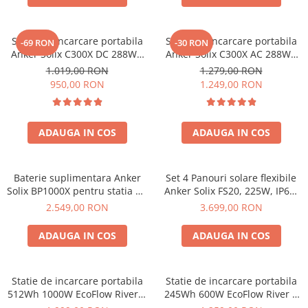
Statie de incarcare portabila
Statie de incarcare portabila
-69 RON
-30 RON
Anker Solix C300X DC 288Wh
Anker Solix C300X AC 288Wh
300W
300W
1.019,00 RON
1.279,00 RON
950,00 RON
1.249,00 RON
ADAUGA IN COS
ADAUGA IN COS
Baterie suplimentara Anker
Set 4 Panouri solare flexibile
Solix BP1000X pentru statia de
Anker Solix FS20, 225W, IP67,
alimentare portabila Anker
Tehnologie TOPCon
2.549,00 RON
3.699,00 RON
Solix C1000X, 1056Wh
ADAUGA IN COS
ADAUGA IN COS
Statie de incarcare portabila
Statie de incarcare portabila
512Wh 1000W EcoFlow River 2
245Wh 600W EcoFlow River 3
Max
UPS