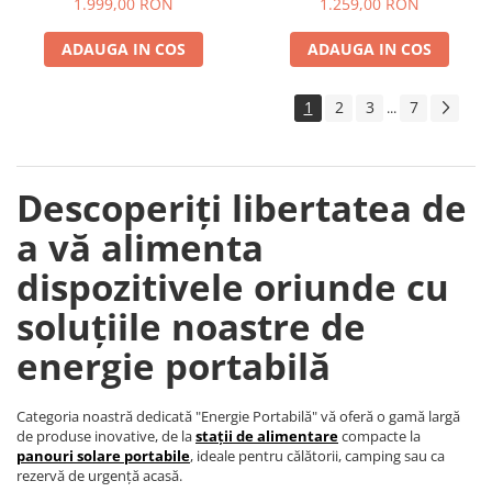
1.999,00 RON
1.259,00 RON
ADAUGA IN COS
ADAUGA IN COS
1
2
3
7
...
Descoperiți libertatea de
a vă alimenta
dispozitivele oriunde cu
soluțiile noastre de
energie portabilă
Categoria noastră dedicată "Energie Portabilă" vă oferă o gamă largă
de produse inovative, de la
stații de alimentare
compacte la
panouri solare portabile
, ideale pentru călătorii, camping sau ca
rezervă de urgență acasă.