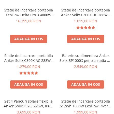
Statie de incarcare portabila
Statie de incarcare portabila
EcoFlow Delta Pro 3 4000W
Anker Solix C300X DC 288Wh
4096Wh
300W
16.299,00 RON
1.019,00 RON
ADAUGA IN COS
ADAUGA IN COS
Statie de incarcare portabila
Baterie suplimentara Anker
Anker Solix C300X AC 288Wh
Solix BP1000X pentru statia de
300W
alimentare portabila Anker
1.279,00 RON
2.549,00 RON
Solix C1000X, 1056Wh
ADAUGA IN COS
ADAUGA IN COS
Set 4 Panouri solare flexibile
Statie de incarcare portabila
Anker Solix FS20, 225W, IP67,
512Wh 1000W EcoFlow River 2
Tehnologie TOPCon
Max
3.699,00 RON
1.999,00 RON