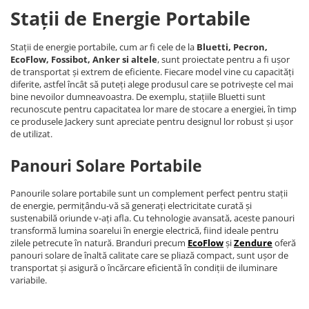
Stații de Energie Portabile
Stații de energie portabile, cum ar fi cele de la
Bluetti, Pecron,
EcoFlow, Fossibot, Anker si altele
, sunt proiectate pentru a fi ușor
de transportat și extrem de eficiente. Fiecare model vine cu capacități
diferite, astfel încât să puteți alege produsul care se potrivește cel mai
bine nevoilor dumneavoastra. De exemplu, stațiile Bluetti sunt
recunoscute pentru capacitatea lor mare de stocare a energiei, în timp
ce produsele Jackery sunt apreciate pentru designul lor robust și ușor
de utilizat.
Panouri Solare Portabile
Panourile solare portabile sunt un complement perfect pentru stații
de energie, permițându-vă să generați electricitate curată și
sustenabilă oriunde v-ați afla. Cu tehnologie avansată, aceste panouri
transformă lumina soarelui în energie electrică, fiind ideale pentru
zilele petrecute în natură. Branduri precum
EcoFlow
și
Zendure
oferă
panouri solare de înaltă calitate care se pliază compact, sunt ușor de
transportat și asigură o încărcare eficientă în condiții de iluminare
variabile.