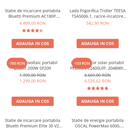
Acumulatori de stocare
Statie de incarcare portabila
Lada frigorifica Troller TEESA
Componente sisteme de balcon
Bluetti Premium AC180P,
TSA5006.1, racire-incalzire
Ecran LCD, 1800W, 1440Wh,
35L, alimentare bricheta auto
4.499,00 RON
542,90 RON
LiFePO4, Putere varf 2700W
12V, priza 230V, clasa
energetica E, Gri
ADAUGA IN COS
ADAUGA IN COS
Panou fotovoltaic portabil
Kit generator solar portabil
-700 RON
-133 RON
pliabil 200W SP200
PECRON E2400LFP, 2048Wh,
2400W, 230V, Incarcare super
1.999,00 RON
6.669,00 RON
rapida, LiFePO4, Controler
1.299,00 RON
6.535,62 RON
MPPT dublu, Protectie BMS +
Panou solar 200W
ADAUGA IN COS
ADAUGA IN COS
Statie de incarcare portabila
Statie de energie portabila
Bluetti Premium Elite 30 V2
OSCAL PowerMax 6000,