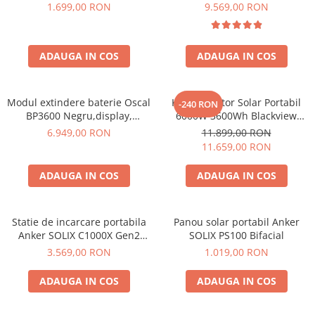
600W 320Wh
6000W (9000W varf), baterie
1.699,00 RON
9.569,00 RON
LiFePO4 de 3600Wh, incarcare
rapida in 1.96h, 14 porturi,
USB-C 100W, control
ADAUGA IN COS
ADAUGA IN COS
inteligent la distanta,
functionalitate UPS
Modul extindere baterie Oscal
Kit Generator Solar Portabil
-240 RON
BP3600 Negru,display,
6000W 3600Wh Blackview
compatibil cu Oscal
OSCAL PowerMax 6000 +
6.949,00 RON
11.899,00 RON
PowerMax 3600/6000
panou solar 400W
11.659,00 RON
ADAUGA IN COS
ADAUGA IN COS
Statie de incarcare portabila
Panou solar portabil Anker
Anker SOLIX C1000X Gen2
SOLIX PS100 Bifacial
2000W 1024Wh
3.569,00 RON
1.019,00 RON
ADAUGA IN COS
ADAUGA IN COS