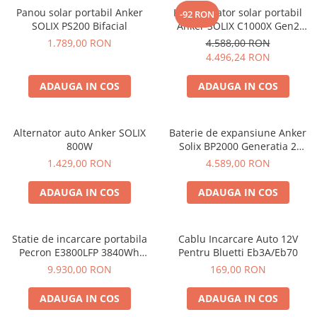
Panou solar portabil Anker
Kit generator solar portabil
-92 RON
SOLIX PS200 Bifacial
Anker SOLIX C1000X Gen2
2000W 1024Wh + panou 100W
1.789,00 RON
4.588,00 RON
4.496,24 RON
ADAUGA IN COS
ADAUGA IN COS
Alternator auto Anker SOLIX
Baterie de expansiune Anker
800W
Solix BP2000 Generatia 2
pentru Anker Solix C2000 Gen
1.429,00 RON
4.589,00 RON
2, 2048Wh
ADAUGA IN COS
ADAUGA IN COS
Statie de incarcare portabila
Cablu Incarcare Auto 12V
Pecron E3800LFP 3840Wh
Pentru Bluetti Eb3A/Eb70
4200W + Carucior CADOU
9.930,00 RON
169,00 RON
ADAUGA IN COS
ADAUGA IN COS