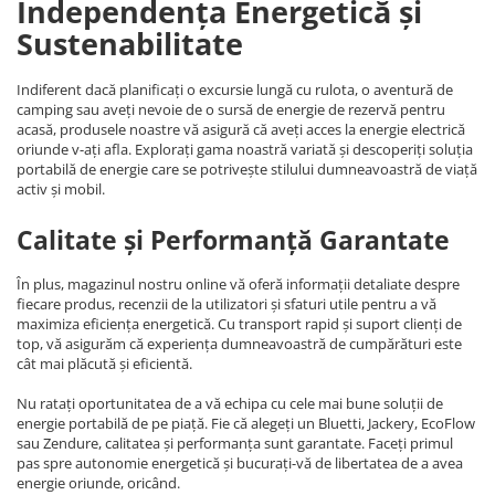
Independența Energetică și
Sustenabilitate
Indiferent dacă planificați o excursie lungă cu rulota, o aventură de
camping sau aveți nevoie de o sursă de energie de rezervă pentru
acasă, produsele noastre vă asigură că aveți acces la energie electrică
oriunde v-ați afla. Explorați gama noastră variată și descoperiți soluția
portabilă de energie care se potrivește stilului dumneavoastră de viață
activ și mobil.
Calitate și Performanță Garantate
În plus, magazinul nostru online vă oferă informații detaliate despre
fiecare produs, recenzii de la utilizatori și sfaturi utile pentru a vă
maximiza eficiența energetică. Cu transport rapid și suport clienți de
top, vă asigurăm că experiența dumneavoastră de cumpărături este
cât mai plăcută și eficientă.
Nu ratați oportunitatea de a vă echipa cu cele mai bune soluții de
energie portabilă de pe piață. Fie că alegeți un Bluetti, Jackery, EcoFlow
sau Zendure, calitatea și performanța sunt garantate. Faceți primul
pas spre autonomie energetică și bucurați-vă de libertatea de a avea
energie oriunde, oricând.