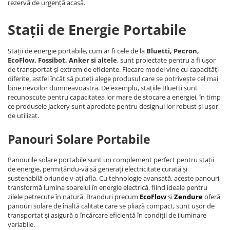
rezervă de urgență acasă.
Stații de Energie Portabile
Stații de energie portabile, cum ar fi cele de la
Bluetti, Pecron,
EcoFlow, Fossibot, Anker si altele
, sunt proiectate pentru a fi ușor
de transportat și extrem de eficiente. Fiecare model vine cu capacități
diferite, astfel încât să puteți alege produsul care se potrivește cel mai
bine nevoilor dumneavoastra. De exemplu, stațiile Bluetti sunt
recunoscute pentru capacitatea lor mare de stocare a energiei, în timp
ce produsele Jackery sunt apreciate pentru designul lor robust și ușor
de utilizat.
Panouri Solare Portabile
Panourile solare portabile sunt un complement perfect pentru stații
de energie, permițându-vă să generați electricitate curată și
sustenabilă oriunde v-ați afla. Cu tehnologie avansată, aceste panouri
transformă lumina soarelui în energie electrică, fiind ideale pentru
zilele petrecute în natură. Branduri precum
EcoFlow
și
Zendure
oferă
panouri solare de înaltă calitate care se pliază compact, sunt ușor de
transportat și asigură o încărcare eficientă în condiții de iluminare
variabile.