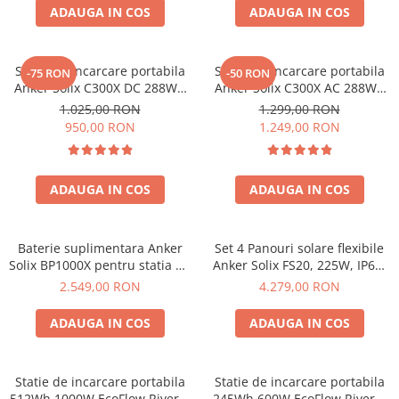
ADAUGA IN COS
ADAUGA IN COS
Statie de incarcare portabila
Statie de incarcare portabila
-75 RON
-50 RON
Anker Solix C300X DC 288Wh
Anker Solix C300X AC 288Wh
300W
300W
1.025,00 RON
1.299,00 RON
950,00 RON
1.249,00 RON
ADAUGA IN COS
ADAUGA IN COS
Baterie suplimentara Anker
Set 4 Panouri solare flexibile
Solix BP1000X pentru statia de
Anker Solix FS20, 225W, IP67,
alimentare portabila Anker
Tehnologie TOPCon
2.549,00 RON
4.279,00 RON
Solix C1000X, 1056Wh
ADAUGA IN COS
ADAUGA IN COS
Statie de incarcare portabila
Statie de incarcare portabila
512Wh 1000W EcoFlow River 2
245Wh 600W EcoFlow River 3