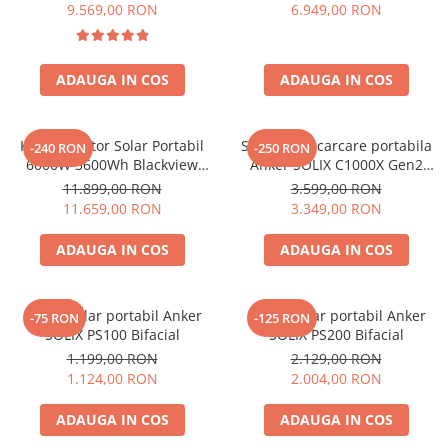
6000W (9000W varf), baterie
compatibil cu Oscal
9.569,00 RON
6.949,00 RON
LiFePO4 de 3600Wh, incarcare
PowerMax 3600/6000
rapida in 1.96h, 14 porturi,
USB-C 100W, control
ADAUGA IN COS
ADAUGA IN COS
inteligent la distanta,
functionalitate UPS
Kit Generator Solar Portabil
Statie de incarcare portabila
-240 RON
-250 RON
6000W 3600Wh Blackview
Anker SOLIX C1000X Gen2
OSCAL PowerMax 6000 +
2000W 1024Wh
11.899,00 RON
3.599,00 RON
panou solar 400W
11.659,00 RON
3.349,00 RON
ADAUGA IN COS
ADAUGA IN COS
Panou solar portabil Anker
Panou solar portabil Anker
-75 RON
-125 RON
SOLIX PS100 Bifacial
SOLIX PS200 Bifacial
1.199,00 RON
2.129,00 RON
1.124,00 RON
2.004,00 RON
ADAUGA IN COS
ADAUGA IN COS