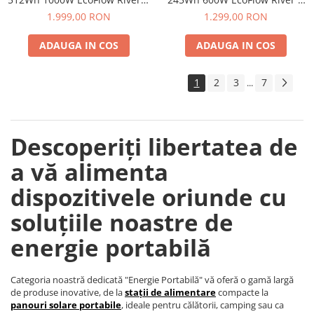
Max
UPS
1.999,00 RON
1.299,00 RON
ADAUGA IN COS
ADAUGA IN COS
1
2
3
7
...
Descoperiți libertatea de
a vă alimenta
dispozitivele oriunde cu
soluțiile noastre de
energie portabilă
Categoria noastră dedicată "Energie Portabilă" vă oferă o gamă largă
de produse inovative, de la
stații de alimentare
compacte la
panouri solare portabile
, ideale pentru călătorii, camping sau ca