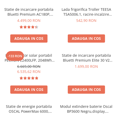
Acumulatori de stocare
Statie de incarcare portabila
Lada frigorifica Troller TEESA
Componente sisteme de balcon
Bluetti Premium AC180P,
TSA5006.1, racire-incalzire
Ecran LCD, 1800W, 1440Wh,
35L, alimentare bricheta auto
4.499,00 RON
542,90 RON
LiFePO4, Putere varf 2700W
12V, priza 230V, clasa
energetica E, Gri
ADAUGA IN COS
ADAUGA IN COS
Kit generator solar portabil
Statie de incarcare portabila
-133 RON
PECRON E2400LFP, 2048Wh,
Bluetti Premium Elite 30 V2
2400W, 230V, Incarcare super
600W 320Wh
6.669,00 RON
1.699,00 RON
rapida, LiFePO4, Controler
6.535,62 RON
MPPT dublu, Protectie BMS +
Panou solar 200W
ADAUGA IN COS
ADAUGA IN COS
Statie de energie portabila
Modul extindere baterie Oscal
OSCAL PowerMax 6000,
BP3600 Negru,display,