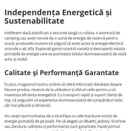
Independența Energetică și
Sustenabilitate
Indiferent dacă planificați o excursie lungă cu rulota, o aventură de
camping sau aveți nevoie de o sursă de energie de rezervă pentru
acasă, produsele noastre vă asigură că aveți acces la energie electrică
oriunde v-ați afla. Explorați gama noastră variată și descoperiți soluția
portabilă de energie care se potrivește stilului dumneavoastră de viață
activ și mobil.
Calitate și Performanță Garantate
În plus, magazinul nostru online vă oferă informații detaliate despre
fiecare produs, recenzii de la utilizatori și sfaturi utile pentru a vă
maximiza eficiența energetică. Cu transport rapid și suport clienți de
top, vă asigurăm că experiența dumneavoastră de cumpărături este
cât mai plăcută și eficientă.
Nu ratați oportunitatea de a vă echipa cu cele mai bune soluții de
energie portabilă de pe piață. Fie că alegeți un Bluetti, Jackery, EcoFlow
sau Zendure, calitatea și performanța sunt garantate. Faceți primul