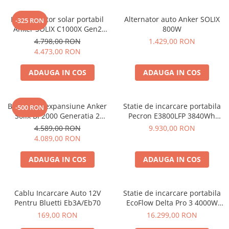
Kit generator solar portabil
Alternator auto Anker SOLIX
-325 RON
Anker SOLIX C1000X Gen2
800W
2000W 1024Wh + panou 100W
4.798,00 RON
1.429,00 RON
4.473,00 RON
ADAUGA IN COS
ADAUGA IN COS
Baterie de expansiune Anker
Statie de incarcare portabila
-500 RON
Solix BP2000 Generatia 2
Pecron E3800LFP 3840Wh
pentru Anker Solix C2000 Gen
4200W + Carucior CADOU
4.589,00 RON
9.930,00 RON
2, 2048Wh
4.089,00 RON
ADAUGA IN COS
ADAUGA IN COS
Cablu Incarcare Auto 12V
Statie de incarcare portabila
Pentru Bluetti Eb3A/Eb70
EcoFlow Delta Pro 3 4000W
4096Wh
169,00 RON
16.299,00 RON