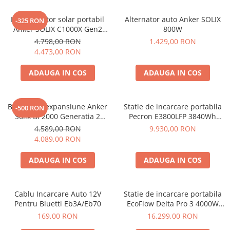
Protectii si izolatoare de baterii
Accesorii
Kit generator solar portabil
Alternator auto Anker SOLIX
-325 RON
Anker SOLIX C1000X Gen2
800W
Monitorizare si control
2000W 1024Wh + panou 100W
4.798,00 RON
1.429,00 RON
Convertoare DC - DC
4.473,00 RON
Invertoare Off-grid
ADAUGA IN COS
ADAUGA IN COS
Incarcatoare de retea
Acumulatori de stocare
Baterie de expansiune Anker
Statie de incarcare portabila
-500 RON
Componente sisteme de balcon
Solix BP2000 Generatia 2
Pecron E3800LFP 3840Wh
pentru Anker Solix C2000 Gen
4200W + Carucior CADOU
4.589,00 RON
9.930,00 RON
Iluminat solar
2, 2048Wh
4.089,00 RON
Acumulatori
Acumulatori Standard Plumb
ADAUGA IN COS
ADAUGA IN COS
Acumulatori Litiu
Acumulatori Gel
Cablu Incarcare Auto 12V
Statie de incarcare portabila
Acumulatori Moto
Pentru Bluetti Eb3A/Eb70
EcoFlow Delta Pro 3 4000W
4096Wh
169,00 RON
16.299,00 RON
Electronice