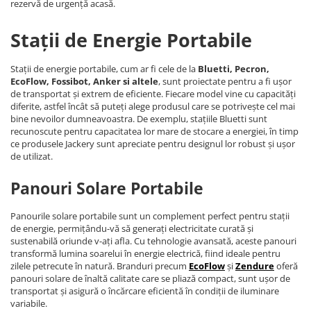
rezervă de urgență acasă.
Stații de Energie Portabile
Stații de energie portabile, cum ar fi cele de la
Bluetti, Pecron,
EcoFlow, Fossibot, Anker si altele
, sunt proiectate pentru a fi ușor
de transportat și extrem de eficiente. Fiecare model vine cu capacități
diferite, astfel încât să puteți alege produsul care se potrivește cel mai
bine nevoilor dumneavoastra. De exemplu, stațiile Bluetti sunt
recunoscute pentru capacitatea lor mare de stocare a energiei, în timp
ce produsele Jackery sunt apreciate pentru designul lor robust și ușor
de utilizat.
Panouri Solare Portabile
Panourile solare portabile sunt un complement perfect pentru stații
de energie, permițându-vă să generați electricitate curată și
sustenabilă oriunde v-ați afla. Cu tehnologie avansată, aceste panouri
transformă lumina soarelui în energie electrică, fiind ideale pentru
zilele petrecute în natură. Branduri precum
EcoFlow
și
Zendure
oferă
panouri solare de înaltă calitate care se pliază compact, sunt ușor de
transportat și asigură o încărcare eficientă în condiții de iluminare
variabile.