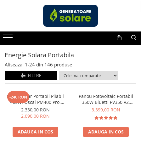
Toate Produsele
Acasa
Statii de Alimentare Portabile
Cauta dupa capacitate
Energie Solara Portabila
Pana in 1000W
Afiseaza:
1-
24
din
146
produse
Intre 1000-2000W
FILTRE
Intre 2000-3000W
Peste 3000W
Cauta dupa marca
Panou Solar Portabil Pliabil
Panou Fotovoltaic Portabil
-240 RON
400W, Oscal PM400 Pro,
350W Bluetti PV350 V2,
Bluetti
Monocristalin, ETFE, IP67
Monocristalin, MC4, ETFE,
2.330,00 RON
3.399,00 RON
EcoFlow
Eficienta 23.4%, Pliabil
2.090,00 RON
Anker
Pecron
ADAUGA IN COS
ADAUGA IN COS
Oscal