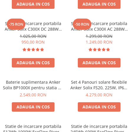
Invertoare Tensiune
ADAUGA IN COS
ADAUGA IN COS
Roboti Pornire Auto
Statii de incarcare vehicule
Statie de incarcare portabila
Statie de incarcare portabila
-75 RON
-50 RON
electrice
Anker Solix C300X DC 288Wh
Anker Solix C300X AC 288Wh
300W
300W
UPS Centrale Termice
1.025,00 RON
1.299,00 RON
950,00 RON
1.249,00 RON
Stabilizatoare Tensiune
Scule si aparate
Instrumente de masura
ADAUGA IN COS
ADAUGA IN COS
Anemometre
Clampmetre
Baterie suplimentara Anker
Set 4 Panouri solare flexibile
Detectoare
Solix BP1000X pentru statia de
Anker Solix FS20, 225W, IP67,
Multimetre Portabile
alimentare portabila Anker
Tehnologie TOPCon
2.549,00 RON
4.279,00 RON
Solix C1000X, 1056Wh
Tahometre
ADAUGA IN COS
ADAUGA IN COS
Telemetre
Termometre
Testere
Statie de incarcare portabila
Statie de incarcare portabila
Multimetre de Banc
512Wh 1000W EcoFlow River 2
245Wh 600W EcoFlow River 3