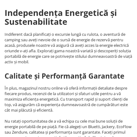
Independența Energetică și
Sustenabilitate
Indiferent dacă planificați o excursie lungă cu rulota, o aventură de
camping sau aveți nevoie de o sursă de energie de rezervă pentru
acasă, produsele noastre vă asigură că aveți acces la energie electrică
oriunde v-ați afla. Explorați gama noastră variată și descoperiți soluția
portabilă de energie care se potrivește stilului dumneavoastră de viață
activ și mobil.
Calitate și Performanță Garantate
În plus, magazinul nostru online vă oferă informații detaliate despre
fiecare produs, recenzii de la utilizatori și sfaturi utile pentru a vă
maximiza eficiența energetică. Cu transport rapid și suport clienți de
top, vă asigurăm că experiența dumneavoastră de cumpărături este
cât mai plăcută și eficientă.
Nu ratați oportunitatea de a vă echipa cu cele mai bune soluții de
energie portabilă de pe piață. Fie că alegeți un Bluetti, Jackery, EcoFlow
sau Zendure, calitatea și performanța sunt garantate. Faceți primul