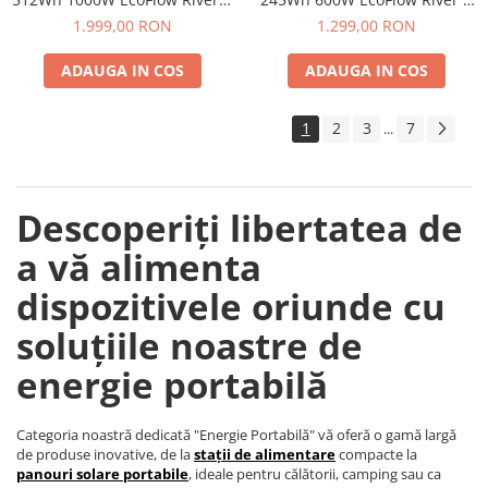
Max
UPS
Accesorii instrumente de masura
1.999,00 RON
1.299,00 RON
Camere Termice
ADAUGA IN COS
ADAUGA IN COS
Luxmetru
Osciloscoape
1
2
3
7
...
Lichidare stoc
Descoperiți libertatea de
a vă alimenta
dispozitivele oriunde cu
soluțiile noastre de
energie portabilă
Categoria noastră dedicată "Energie Portabilă" vă oferă o gamă largă
de produse inovative, de la
stații de alimentare
compacte la
panouri solare portabile
, ideale pentru călătorii, camping sau ca