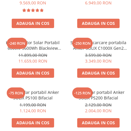
6000W (9000W varf), baterie
compatibil cu Oscal
9.569,00 RON
6.949,00 RON
LiFePO4 de 3600Wh, incarcare
PowerMax 3600/6000
Bluetti
rapida in 1.96h, 14 porturi,
EcoFlow
USB-C 100W, control
Anker
ADAUGA IN COS
ADAUGA IN COS
inteligent la distanta,
functionalitate UPS
Oscal
Pecron
Kit Generator Solar Portabil
Statie de incarcare portabila
-240 RON
-250 RON
Toate panourile portabile
6000W 3600Wh Blackview
Anker SOLIX C1000X Gen2
OSCAL PowerMax 6000 +
2000W 1024Wh
Kituri solare pentru balcon
11.899,00 RON
3.599,00 RON
panou solar 400W
11.659,00 RON
3.349,00 RON
Frigidere Portabile
Componente Fotovoltaice
ADAUGA IN COS
ADAUGA IN COS
Incarcatoare solare
Incarcatoare solare MPPT
Panou solar portabil Anker
Panou solar portabil Anker
-75 RON
-125 RON
Incarcatoare solare PWM
SOLIX PS100 Bifacial
SOLIX PS200 Bifacial
Interfete si cabluri
1.199,00 RON
2.129,00 RON
1.124,00 RON
2.004,00 RON
Cabluri panouri fotovoltaice
Cabluri pentru echipamente
ADAUGA IN COS
ADAUGA IN COS
fotovoltaice