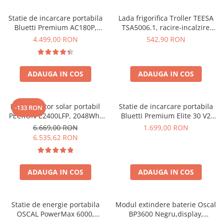
Vezi toate statiile
Statie de incarcare portabila
Lada frigorifica Troller TEESA
Accesorii Statii de Alimentare
Bluetti Premium AC180P,
TSA5006.1, racire-incalzire
Kituri Generatoare Solare
Ecran LCD, 1800W, 1440Wh,
35L, alimentare bricheta auto
4.499,00 RON
542,90 RON
Cauta dupa capacitate
LiFePO4, Putere varf 2700W
12V, priza 230V, clasa
energetica E, Gri
Pana in 1000W
Intre 1000-2000W
ADAUGA IN COS
ADAUGA IN COS
Intre 2000-3000W
Peste 3000W
Kit generator solar portabil
Statie de incarcare portabila
-133 RON
Cauta dupa marca
PECRON E2400LFP, 2048Wh,
Bluetti Premium Elite 30 V2
2400W, 230V, Incarcare super
600W 320Wh
Bluetti
6.669,00 RON
1.699,00 RON
rapida, LiFePO4, Controler
6.535,62 RON
EcoFlow
MPPT dublu, Protectie BMS +
Anker
Panou solar 200W
Pecron
ADAUGA IN COS
ADAUGA IN COS
Oscal
Toate generatoarele
Statie de energie portabila
Modul extindere baterie Oscal
Panouri Solare Pliabile
OSCAL PowerMax 6000,
BP3600 Negru,display,
Cauta dupa marca