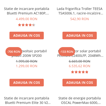
Vezi toate statiile
Statie de incarcare portabila
Lada frigorifica Troller TEESA
Accesorii Statii de Alimentare
Bluetti Premium AC180P,
TSA5006.1, racire-incalzire
Kituri Generatoare Solare
Ecran LCD, 1800W, 1440Wh,
35L, alimentare bricheta auto
4.499,00 RON
542,90 RON
Cauta dupa capacitate
LiFePO4, Putere varf 2700W
12V, priza 230V, clasa
energetica E, Gri
Pana in 1000W
Intre 1000-2000W
ADAUGA IN COS
ADAUGA IN COS
Intre 2000-3000W
Peste 3000W
Panou fotovoltaic portabil
Kit generator solar portabil
-700 RON
-133 RON
Cauta dupa marca
pliabil 200W SP200
PECRON E2400LFP, 2048Wh,
2400W, 230V, Incarcare super
Bluetti
1.999,00 RON
6.669,00 RON
rapida, LiFePO4, Controler
1.299,00 RON
6.535,62 RON
EcoFlow
MPPT dublu, Protectie BMS +
Anker
Panou solar 200W
Pecron
ADAUGA IN COS
ADAUGA IN COS
Oscal
Toate generatoarele
Statie de incarcare portabila
Statie de energie portabila
Panouri Solare Pliabile
Bluetti Premium Elite 30 V2
OSCAL PowerMax 6000,
Cauta dupa marca