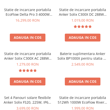
Invertoare Tensiune
Roboti Pornire Auto
Statie de incarcare portabila
Statie de incarcare portabila
EcoFlow Delta Pro 3 4000W
Anker Solix C300X DC 288Wh
Statii de incarcare vehicule
4096Wh
300W
16.299,00 RON
1.019,00 RON
electrice
UPS Centrale Termice
Stabilizatoare Tensiune
ADAUGA IN COS
ADAUGA IN COS
Scule si aparate
Instrumente de masura
Statie de incarcare portabila
Baterie suplimentara Anker
Anemometre
Anker Solix C300X AC 288Wh
Solix BP1000X pentru statia de
300W
alimentare portabila Anker
1.279,00 RON
2.549,00 RON
Clampmetre
Solix C1000X, 1056Wh
Detectoare
Multimetre Portabile
ADAUGA IN COS
ADAUGA IN COS
Tahometre
Telemetre
Termometre
Set 4 Panouri solare flexibile
Statie de incarcare portabila
Anker Solix FS20, 225W, IP67,
512Wh 1000W EcoFlow River 2
Testere
Tehnologie TOPCon
Max
3.699,00 RON
1.999,00 RON
Multimetre de Banc