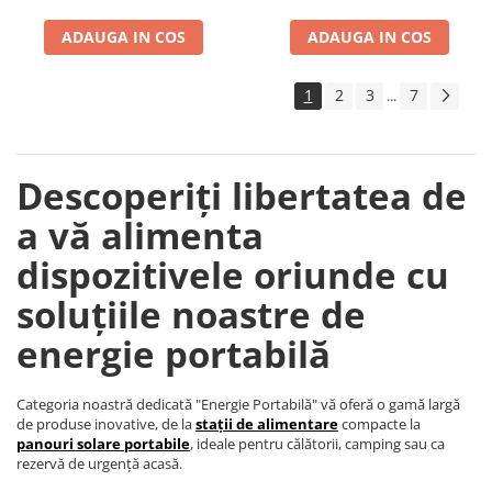
Accesorii instrumente de masura
ADAUGA IN COS
ADAUGA IN COS
Camere Termice
Luxmetru
1
2
3
7
...
Osciloscoape
Lichidare stoc
Descoperiți libertatea de
a vă alimenta
dispozitivele oriunde cu
soluțiile noastre de
energie portabilă
Categoria noastră dedicată "Energie Portabilă" vă oferă o gamă largă
de produse inovative, de la
stații de alimentare
compacte la
panouri solare portabile
, ideale pentru călătorii, camping sau ca
rezervă de urgență acasă.