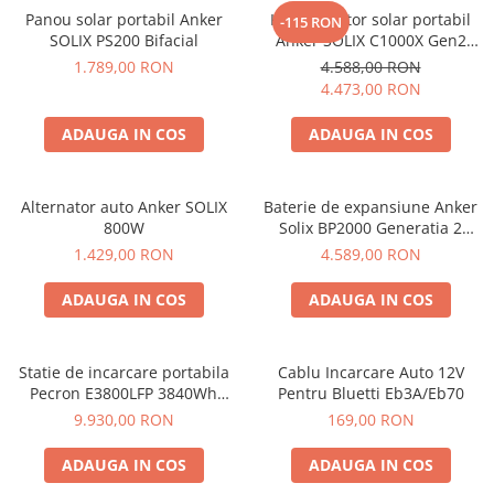
Protectii si izolatoare de baterii
Panou solar portabil Anker
Kit generator solar portabil
-115 RON
Accesorii
SOLIX PS200 Bifacial
Anker SOLIX C1000X Gen2
2000W 1024Wh + panou 100W
1.789,00 RON
4.588,00 RON
Monitorizare si control
4.473,00 RON
Convertoare DC - DC
ADAUGA IN COS
ADAUGA IN COS
Invertoare Off-grid
Incarcatoare de retea
Alternator auto Anker SOLIX
Baterie de expansiune Anker
Acumulatori de stocare
800W
Solix BP2000 Generatia 2
Componente sisteme de balcon
pentru Anker Solix C2000 Gen
1.429,00 RON
4.589,00 RON
2, 2048Wh
Iluminat solar
ADAUGA IN COS
ADAUGA IN COS
Acumulatori
Acumulatori Standard Plumb
Acumulatori Litiu
Statie de incarcare portabila
Cablu Incarcare Auto 12V
Pecron E3800LFP 3840Wh
Pentru Bluetti Eb3A/Eb70
Acumulatori Gel
4200W + Carucior CADOU
9.930,00 RON
169,00 RON
Acumulatori Moto
ADAUGA IN COS
ADAUGA IN COS
Electronice