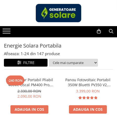
Toate Produsele
Acasa
Statii de Alimentare Portabile
Cauta dupa capacitate
Energie Solara Portabila
Pana in 1000W
Afiseaza:
1-
24
din
147
produse
Intre 1000-2000W
FILTRE
Intre 2000-3000W
Peste 3000W
Cauta dupa marca
Panou Solar Portabil Pliabil
Panou Fotovoltaic Portabil
-240 RON
400W, Oscal PM400 Pro,
350W Bluetti PV350 V2,
Bluetti
Monocristalin, ETFE, IP67
Monocristalin, MC4, ETFE,
2.330,00 RON
3.399,00 RON
EcoFlow
Eficienta 23.4%, Pliabil
2.090,00 RON
Anker
Pecron
ADAUGA IN COS
ADAUGA IN COS
Oscal