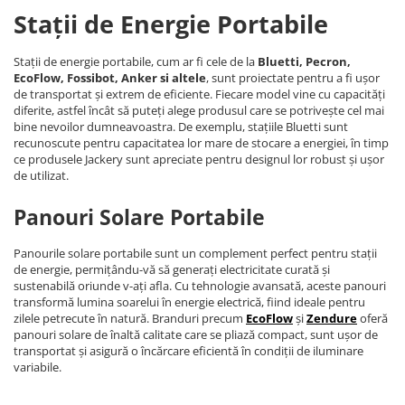
Stații de Energie Portabile
Stații de energie portabile, cum ar fi cele de la
Bluetti, Pecron,
EcoFlow, Fossibot, Anker si altele
, sunt proiectate pentru a fi ușor
de transportat și extrem de eficiente. Fiecare model vine cu capacități
diferite, astfel încât să puteți alege produsul care se potrivește cel mai
bine nevoilor dumneavoastra. De exemplu, stațiile Bluetti sunt
recunoscute pentru capacitatea lor mare de stocare a energiei, în timp
ce produsele Jackery sunt apreciate pentru designul lor robust și ușor
de utilizat.
Panouri Solare Portabile
Panourile solare portabile sunt un complement perfect pentru stații
de energie, permițându-vă să generați electricitate curată și
sustenabilă oriunde v-ați afla. Cu tehnologie avansată, aceste panouri
transformă lumina soarelui în energie electrică, fiind ideale pentru
zilele petrecute în natură. Branduri precum
EcoFlow
și
Zendure
oferă
panouri solare de înaltă calitate care se pliază compact, sunt ușor de
transportat și asigură o încărcare eficientă în condiții de iluminare
variabile.