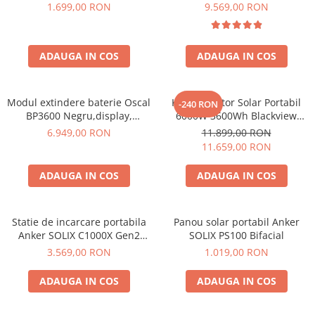
600W 320Wh
6000W (9000W varf), baterie
1.699,00 RON
9.569,00 RON
LiFePO4 de 3600Wh, incarcare
Bluetti
rapida in 1.96h, 14 porturi,
EcoFlow
USB-C 100W, control
Anker
ADAUGA IN COS
ADAUGA IN COS
inteligent la distanta,
functionalitate UPS
Oscal
Pecron
Modul extindere baterie Oscal
Kit Generator Solar Portabil
-240 RON
Toate panourile portabile
BP3600 Negru,display,
6000W 3600Wh Blackview
compatibil cu Oscal
OSCAL PowerMax 6000 +
Kituri solare pentru balcon
6.949,00 RON
11.899,00 RON
PowerMax 3600/6000
panou solar 400W
11.659,00 RON
Frigidere Portabile
Componente Fotovoltaice
ADAUGA IN COS
ADAUGA IN COS
Incarcatoare solare
Incarcatoare solare MPPT
Statie de incarcare portabila
Panou solar portabil Anker
Incarcatoare solare PWM
Anker SOLIX C1000X Gen2
SOLIX PS100 Bifacial
Interfete si cabluri
2000W 1024Wh
3.569,00 RON
1.019,00 RON
Cabluri panouri fotovoltaice
ADAUGA IN COS
ADAUGA IN COS
Cabluri pentru echipamente
fotovoltaice