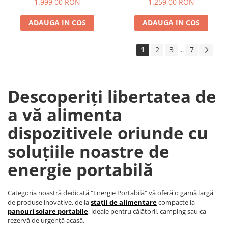
1.999,00 RON
1.259,00 RON
Accesorii instrumente de masura
ADAUGA IN COS
ADAUGA IN COS
Camere Termice
Luxmetru
1
2
3
7
...
Osciloscoape
Lichidare stoc
Descoperiți libertatea de
a vă alimenta
dispozitivele oriunde cu
soluțiile noastre de
energie portabilă
Categoria noastră dedicată "Energie Portabilă" vă oferă o gamă largă
de produse inovative, de la
stații de alimentare
compacte la
panouri solare portabile
, ideale pentru călătorii, camping sau ca
rezervă de urgență acasă.