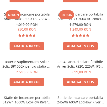
Invertoare Tensiune
Roboti Pornire Auto
Statie de incarcare portabila
Statie de incarcare portabila
-69 RON
-30 RON
Statii de incarcare vehicule
Anker Solix C300X DC 288Wh
Anker Solix C300X AC 288Wh
electrice
300W
300W
1.019,00 RON
1.279,00 RON
UPS Centrale Termice
950,00 RON
1.249,00 RON
Stabilizatoare Tensiune
Scule si aparate
ADAUGA IN COS
ADAUGA IN COS
Instrumente de masura
Anemometre
Baterie suplimentara Anker
Set 4 Panouri solare flexibile
Clampmetre
Solix BP1000X pentru statia de
Anker Solix FS20, 225W, IP67,
Detectoare
alimentare portabila Anker
Tehnologie TOPCon
2.549,00 RON
3.699,00 RON
Multimetre Portabile
Solix C1000X, 1056Wh
Tahometre
ADAUGA IN COS
ADAUGA IN COS
Telemetre
Termometre
Statie de incarcare portabila
Statie de incarcare portabila
Testere
512Wh 1000W EcoFlow River 2
245Wh 600W EcoFlow River 3
Multimetre de Banc
Max
UPS