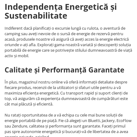
Independența Energetică și
Sustenabilitate
Indiferent dacă planificați o excursie lungă cu rulota, o aventură de
camping sau aveți nevoie de o sursă de energie de rezervă pentru
acasă, produsele noastre vă asigură că aveți acces la energie electrică
oriunde v-ați afla. Explorați gama noastră variată și descoperiți soluția
portabilă de energie care se potrivește stilului dumneavoastră de viață
activ și mobil.
Calitate și Performanță Garantate
În plus, magazinul nostru online vă oferă informații detaliate despre
fiecare produs, recenzii de la utilizatori și sfaturi utile pentru a vă
maximiza eficiența energetică. Cu transport rapid și suport clienți de
top, vă asigurăm că experiența dumneavoastră de cumpărături este
cât mai plăcută și eficientă.
Nu ratați oportunitatea de a vă echipa cu cele mai bune soluții de
energie portabilă de pe piață. Fie că alegeți un Bluetti, Jackery, EcoFlow
sau Zendure, calitatea și performanța sunt garantate. Faceți primul
pas spre autonomie energetică și bucurați-vă de libertatea de a avea