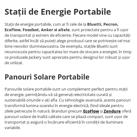
Stații de Energie Portabile
Stații de energie portabile, cum ar fi cele de la
Bluetti, Pecron,
EcoFlow, Fossibot, Anker si altele
, sunt proiectate pentru a fi ușor
de transportat și extrem de eficiente. Fiecare model vine cu capacități
diferite, astfel încât să puteți alege produsul care se potrivește cel mai
bine nevoilor dumneavoastra. De exemplu, stațiile Bluetti sunt
recunoscute pentru capacitatea lor mare de stocare a energiei, în timp
ce produsele Jackery sunt apreciate pentru designul lor robust și ușor
de utilizat.
Panouri Solare Portabile
Panourile solare portabile sunt un complement perfect pentru stații
de energie, permițându-vă să generați electricitate curată și
sustenabilă oriunde v-ați afla. Cu tehnologie avansată, aceste panouri
transformă lumina soarelui în energie electrică, fiind ideale pentru
zilele petrecute în natură. Branduri precum
EcoFlow
și
Zendure
oferă
panouri solare de înaltă calitate care se pliază compact, sunt ușor de
transportat și asigură o încărcare eficientă în condiții de iluminare
variabile.