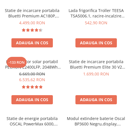
Vezi toate statiile
Statie de incarcare portabila
Lada frigorifica Troller TEESA
Accesorii Statii de Alimentare
Bluetti Premium AC180P,
TSA5006.1, racire-incalzire
Kituri Generatoare Solare
Ecran LCD, 1800W, 1440Wh,
35L, alimentare bricheta auto
4.499,00 RON
542,90 RON
Cauta dupa capacitate
LiFePO4, Putere varf 2700W
12V, priza 230V, clasa
energetica E, Gri
Pana in 1000W
Intre 1000-2000W
ADAUGA IN COS
ADAUGA IN COS
Intre 2000-3000W
Peste 3000W
Kit generator solar portabil
Statie de incarcare portabila
-133 RON
Cauta dupa marca
PECRON E2400LFP, 2048Wh,
Bluetti Premium Elite 30 V2
2400W, 230V, Incarcare super
600W 320Wh
Bluetti
6.669,00 RON
1.699,00 RON
rapida, LiFePO4, Controler
6.535,62 RON
EcoFlow
MPPT dublu, Protectie BMS +
Anker
Panou solar 200W
Pecron
ADAUGA IN COS
ADAUGA IN COS
Oscal
Toate generatoarele
Statie de energie portabila
Modul extindere baterie Oscal
Panouri Solare Pliabile
OSCAL PowerMax 6000,
BP3600 Negru,display,
Cauta dupa marca