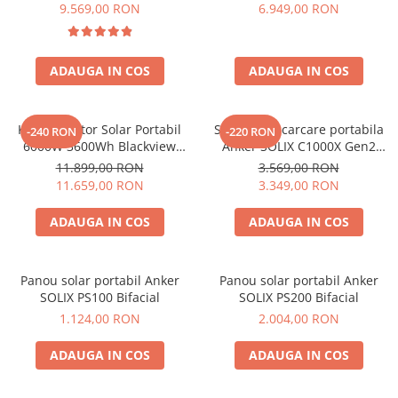
6000W (9000W varf), baterie
compatibil cu Oscal
9.569,00 RON
6.949,00 RON
LiFePO4 de 3600Wh, incarcare
PowerMax 3600/6000
Bluetti
rapida in 1.96h, 14 porturi,
EcoFlow
USB-C 100W, control
Anker
ADAUGA IN COS
ADAUGA IN COS
inteligent la distanta,
functionalitate UPS
Oscal
Pecron
Kit Generator Solar Portabil
Statie de incarcare portabila
-240 RON
-220 RON
Toate panourile portabile
6000W 3600Wh Blackview
Anker SOLIX C1000X Gen2
OSCAL PowerMax 6000 +
2000W 1024Wh
Kituri solare pentru balcon
11.899,00 RON
3.569,00 RON
panou solar 400W
11.659,00 RON
3.349,00 RON
Frigidere Portabile
Componente Fotovoltaice
ADAUGA IN COS
ADAUGA IN COS
Incarcatoare solare
Incarcatoare solare MPPT
Panou solar portabil Anker
Panou solar portabil Anker
Incarcatoare solare PWM
SOLIX PS100 Bifacial
SOLIX PS200 Bifacial
Interfete si cabluri
1.124,00 RON
2.004,00 RON
Cabluri panouri fotovoltaice
ADAUGA IN COS
ADAUGA IN COS
Cabluri pentru echipamente
fotovoltaice