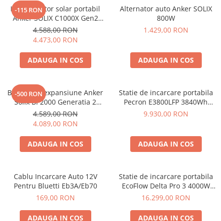
Protectii si izolatoare de baterii
Kit generator solar portabil
Alternator auto Anker SOLIX
-115 RON
Accesorii
Anker SOLIX C1000X Gen2
800W
2000W 1024Wh + panou 100W
4.588,00 RON
1.429,00 RON
Monitorizare si control
4.473,00 RON
Convertoare DC - DC
ADAUGA IN COS
ADAUGA IN COS
Invertoare Off-grid
Incarcatoare de retea
Baterie de expansiune Anker
Statie de incarcare portabila
Acumulatori de stocare
-500 RON
Solix BP2000 Generatia 2
Pecron E3800LFP 3840Wh
Componente sisteme de balcon
pentru Anker Solix C2000 Gen
4200W + Carucior CADOU
4.589,00 RON
9.930,00 RON
2, 2048Wh
4.089,00 RON
Iluminat solar
Acumulatori
ADAUGA IN COS
ADAUGA IN COS
Acumulatori Standard Plumb
Acumulatori Litiu
Cablu Incarcare Auto 12V
Statie de incarcare portabila
Acumulatori Gel
Pentru Bluetti Eb3A/Eb70
EcoFlow Delta Pro 3 4000W
4096Wh
Acumulatori Moto
169,00 RON
16.299,00 RON
Electronice
ADAUGA IN COS
ADAUGA IN COS