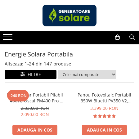
Toate Produsele
Acasa
Statii de Alimentare Portabile
Cauta dupa capacitate
Energie Solara Portabila
Pana in 1000W
Afiseaza:
1-
24
din
147
produse
Intre 1000-2000W
FILTRE
Intre 2000-3000W
Peste 3000W
Cauta dupa marca
Panou Solar Portabil Pliabil
Panou Fotovoltaic Portabil
-240 RON
400W, Oscal PM400 Pro,
350W Bluetti PV350 V2,
Bluetti
Monocristalin, ETFE, IP67
Monocristalin, MC4, ETFE,
2.330,00 RON
3.399,00 RON
EcoFlow
Eficienta 23.4%, Pliabil
2.090,00 RON
Anker
Pecron
ADAUGA IN COS
ADAUGA IN COS
Oscal