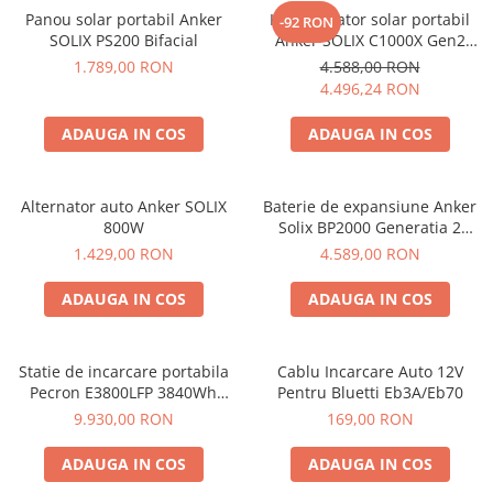
Protectii si izolatoare de baterii
Panou solar portabil Anker
Kit generator solar portabil
-92 RON
Accesorii
SOLIX PS200 Bifacial
Anker SOLIX C1000X Gen2
2000W 1024Wh + panou 100W
1.789,00 RON
4.588,00 RON
Monitorizare si control
4.496,24 RON
Convertoare DC - DC
ADAUGA IN COS
ADAUGA IN COS
Invertoare Off-grid
Incarcatoare de retea
Alternator auto Anker SOLIX
Baterie de expansiune Anker
Acumulatori de stocare
800W
Solix BP2000 Generatia 2
Componente sisteme de balcon
pentru Anker Solix C2000 Gen
1.429,00 RON
4.589,00 RON
2, 2048Wh
Iluminat solar
ADAUGA IN COS
ADAUGA IN COS
Acumulatori
Acumulatori Standard Plumb
Acumulatori Litiu
Statie de incarcare portabila
Cablu Incarcare Auto 12V
Pecron E3800LFP 3840Wh
Pentru Bluetti Eb3A/Eb70
Acumulatori Gel
4200W + Carucior CADOU
9.930,00 RON
169,00 RON
Acumulatori Moto
ADAUGA IN COS
ADAUGA IN COS
Electronice