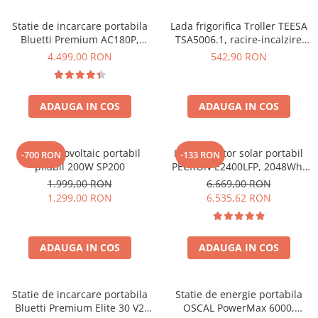
Vezi toate statiile
Statie de incarcare portabila
Lada frigorifica Troller TEESA
Accesorii Statii de Alimentare
Bluetti Premium AC180P,
TSA5006.1, racire-incalzire
Kituri Generatoare Solare
Ecran LCD, 1800W, 1440Wh,
35L, alimentare bricheta auto
4.499,00 RON
542,90 RON
Cauta dupa capacitate
LiFePO4, Putere varf 2700W
12V, priza 230V, clasa
energetica E, Gri
Pana in 1000W
Intre 1000-2000W
ADAUGA IN COS
ADAUGA IN COS
Intre 2000-3000W
Peste 3000W
Panou fotovoltaic portabil
Kit generator solar portabil
-700 RON
-133 RON
Cauta dupa marca
pliabil 200W SP200
PECRON E2400LFP, 2048Wh,
2400W, 230V, Incarcare super
Bluetti
1.999,00 RON
6.669,00 RON
rapida, LiFePO4, Controler
1.299,00 RON
6.535,62 RON
EcoFlow
MPPT dublu, Protectie BMS +
Anker
Panou solar 200W
Pecron
ADAUGA IN COS
ADAUGA IN COS
Oscal
Toate generatoarele
Statie de incarcare portabila
Statie de energie portabila
Panouri Solare Pliabile
Bluetti Premium Elite 30 V2
OSCAL PowerMax 6000,
Cauta dupa marca