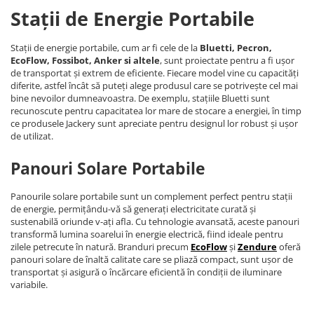
Stații de Energie Portabile
Stații de energie portabile, cum ar fi cele de la
Bluetti, Pecron,
EcoFlow, Fossibot, Anker si altele
, sunt proiectate pentru a fi ușor
de transportat și extrem de eficiente. Fiecare model vine cu capacități
diferite, astfel încât să puteți alege produsul care se potrivește cel mai
bine nevoilor dumneavoastra. De exemplu, stațiile Bluetti sunt
recunoscute pentru capacitatea lor mare de stocare a energiei, în timp
ce produsele Jackery sunt apreciate pentru designul lor robust și ușor
de utilizat.
Panouri Solare Portabile
Panourile solare portabile sunt un complement perfect pentru stații
de energie, permițându-vă să generați electricitate curată și
sustenabilă oriunde v-ați afla. Cu tehnologie avansată, aceste panouri
transformă lumina soarelui în energie electrică, fiind ideale pentru
zilele petrecute în natură. Branduri precum
EcoFlow
și
Zendure
oferă
panouri solare de înaltă calitate care se pliază compact, sunt ușor de
transportat și asigură o încărcare eficientă în condiții de iluminare
variabile.