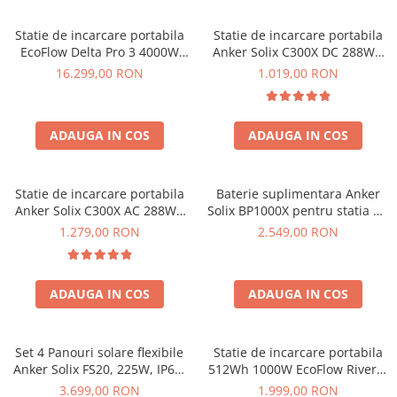
Invertoare Tensiune
Roboti Pornire Auto
Statie de incarcare portabila
Statie de incarcare portabila
EcoFlow Delta Pro 3 4000W
Anker Solix C300X DC 288Wh
Statii de incarcare vehicule
4096Wh
300W
16.299,00 RON
1.019,00 RON
electrice
UPS Centrale Termice
Stabilizatoare Tensiune
ADAUGA IN COS
ADAUGA IN COS
Scule si aparate
Instrumente de masura
Statie de incarcare portabila
Baterie suplimentara Anker
Anemometre
Anker Solix C300X AC 288Wh
Solix BP1000X pentru statia de
300W
alimentare portabila Anker
1.279,00 RON
2.549,00 RON
Clampmetre
Solix C1000X, 1056Wh
Detectoare
Multimetre Portabile
ADAUGA IN COS
ADAUGA IN COS
Tahometre
Telemetre
Termometre
Set 4 Panouri solare flexibile
Statie de incarcare portabila
Anker Solix FS20, 225W, IP67,
512Wh 1000W EcoFlow River 2
Testere
Tehnologie TOPCon
Max
3.699,00 RON
1.999,00 RON
Multimetre de Banc