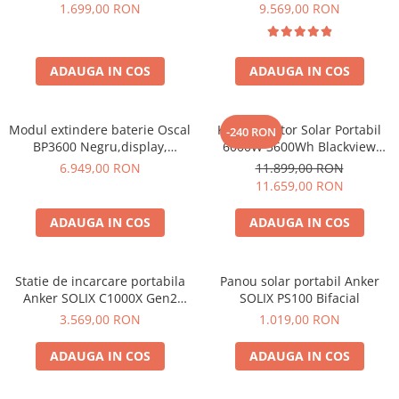
600W 320Wh
6000W (9000W varf), baterie
1.699,00 RON
9.569,00 RON
LiFePO4 de 3600Wh, incarcare
Bluetti
rapida in 1.96h, 14 porturi,
EcoFlow
USB-C 100W, control
Anker
ADAUGA IN COS
ADAUGA IN COS
inteligent la distanta,
functionalitate UPS
Oscal
Pecron
Modul extindere baterie Oscal
Kit Generator Solar Portabil
-240 RON
Toate panourile portabile
BP3600 Negru,display,
6000W 3600Wh Blackview
compatibil cu Oscal
OSCAL PowerMax 6000 +
Kituri solare pentru balcon
6.949,00 RON
11.899,00 RON
PowerMax 3600/6000
panou solar 400W
11.659,00 RON
Frigidere Portabile
Componente Fotovoltaice
ADAUGA IN COS
ADAUGA IN COS
Incarcatoare solare
Incarcatoare solare MPPT
Statie de incarcare portabila
Panou solar portabil Anker
Incarcatoare solare PWM
Anker SOLIX C1000X Gen2
SOLIX PS100 Bifacial
Interfete si cabluri
2000W 1024Wh
3.569,00 RON
1.019,00 RON
Cabluri panouri fotovoltaice
ADAUGA IN COS
ADAUGA IN COS
Cabluri pentru echipamente
fotovoltaice