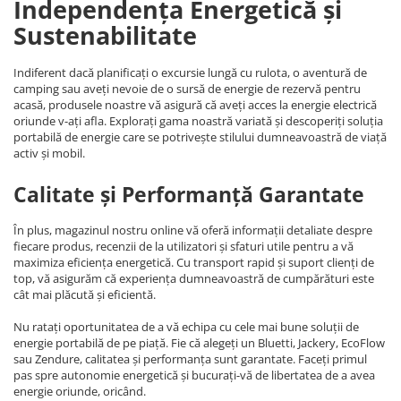
Independența Energetică și
Sustenabilitate
Indiferent dacă planificați o excursie lungă cu rulota, o aventură de
camping sau aveți nevoie de o sursă de energie de rezervă pentru
acasă, produsele noastre vă asigură că aveți acces la energie electrică
oriunde v-ați afla. Explorați gama noastră variată și descoperiți soluția
portabilă de energie care se potrivește stilului dumneavoastră de viață
activ și mobil.
Calitate și Performanță Garantate
În plus, magazinul nostru online vă oferă informații detaliate despre
fiecare produs, recenzii de la utilizatori și sfaturi utile pentru a vă
maximiza eficiența energetică. Cu transport rapid și suport clienți de
top, vă asigurăm că experiența dumneavoastră de cumpărături este
cât mai plăcută și eficientă.
Nu ratați oportunitatea de a vă echipa cu cele mai bune soluții de
energie portabilă de pe piață. Fie că alegeți un Bluetti, Jackery, EcoFlow
sau Zendure, calitatea și performanța sunt garantate. Faceți primul
pas spre autonomie energetică și bucurați-vă de libertatea de a avea
energie oriunde, oricând.