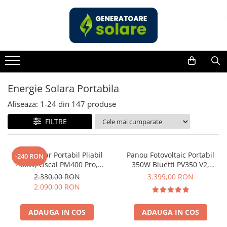
Toate Produsele
Acasa
Statii de Alimentare Portabile
Cauta dupa capacitate
Energie Solara Portabila
Pana in 1000W
Afiseaza:
1-
24
din
147
produse
Intre 1000-2000W
FILTRE
Intre 2000-3000W
Peste 3000W
Cauta dupa marca
Panou Solar Portabil Pliabil
Panou Fotovoltaic Portabil
-240 RON
400W, Oscal PM400 Pro,
350W Bluetti PV350 V2,
Bluetti
Monocristalin, ETFE, IP67
Monocristalin, MC4, ETFE,
2.330,00 RON
3.399,00 RON
EcoFlow
Eficienta 23.4%, Pliabil
2.090,00 RON
Anker
Pecron
ADAUGA IN COS
ADAUGA IN COS
Oscal