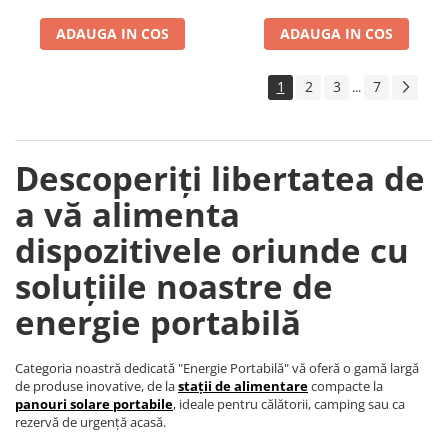
Accesorii instrumente de masura
ADAUGA IN COS
ADAUGA IN COS
Camere Termice
Luxmetru
1
2
3
7
...
Osciloscoape
Lichidare stoc
Descoperiți libertatea de
a vă alimenta
dispozitivele oriunde cu
soluțiile noastre de
energie portabilă
Categoria noastră dedicată "Energie Portabilă" vă oferă o gamă largă
de produse inovative, de la
stații de alimentare
compacte la
panouri solare portabile
, ideale pentru călătorii, camping sau ca
rezervă de urgență acasă.