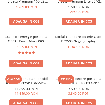
Bluetti Premium 100 V2,
Bluetti Premium Elite 30 V2
1800W 1024Wh, Ecran LCD,
600W 320Wh
4.269,00 RON
1.689,00 RON
LiFePO4, Putere de varf
1.499,00 RON
3600W
ADAUGA IN COS
ADAUGA IN COS
Statie de energie portabila
Modul extindere baterie Oscal
OSCAL PowerMax 6000,
BP3600 Negru,display,
6000W (9000W varf), baterie
compatibil cu Oscal
9.569,00 RON
6.949,00 RON
LiFePO4 de 3600Wh, incarcare
PowerMax 3600/6000
rapida in 1.96h, 14 porturi,
USB-C 100W, control
ADAUGA IN COS
ADAUGA IN COS
inteligent la distanta,
functionalitate UPS
Kit Generator Solar Portabil
Statie de incarcare portabila
-240 RON
-250 RON
6000W 3600Wh Blackview
Anker SOLIX C1000X Gen2
OSCAL PowerMax 6000 +
2000W 1024Wh
11.899,00 RON
3.599,00 RON
panou solar 400W
11.659,00 RON
3.349,00 RON
ADAUGA IN COS
ADAUGA IN COS