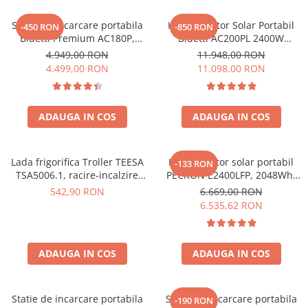
Acumulatori de stocare
Statie de incarcare portabila
Kit Generator Solar Portabil
-450 RON
-850 RON
Componente sisteme de balcon
Bluetti Premium AC180P,
Bluetti AC200PL 2400W
Ecran LCD, 1800W, 1440Wh,
2304Wh cu panou 350W
4.949,00 RON
11.948,00 RON
LiFePO4, Putere varf 2700W
4.499,00 RON
11.098,00 RON
ADAUGA IN COS
ADAUGA IN COS
Lada frigorifica Troller TEESA
Kit generator solar portabil
-133 RON
TSA5006.1, racire-incalzire
PECRON E2400LFP, 2048Wh,
35L, alimentare bricheta auto
2400W, 230V, Incarcare super
542,90 RON
6.669,00 RON
12V, priza 230V, clasa
rapida, LiFePO4, Controler
6.535,62 RON
energetica E, Gri
MPPT dublu, Protectie BMS +
Panou solar 200W
ADAUGA IN COS
ADAUGA IN COS
Statie de incarcare portabila
Statie de incarcare portabila
-190 RON