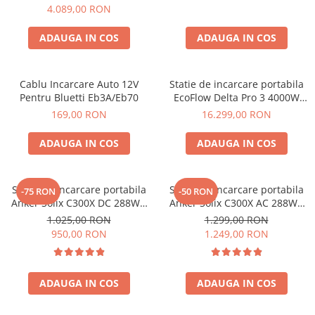
2, 2048Wh
4.089,00 RON
ADAUGA IN COS
ADAUGA IN COS
Cablu Incarcare Auto 12V
Statie de incarcare portabila
Pentru Bluetti Eb3A/Eb70
EcoFlow Delta Pro 3 4000W
4096Wh
169,00 RON
16.299,00 RON
ADAUGA IN COS
ADAUGA IN COS
Statie de incarcare portabila
Statie de incarcare portabila
-75 RON
-50 RON
Anker Solix C300X DC 288Wh
Anker Solix C300X AC 288Wh
300W
300W
1.025,00 RON
1.299,00 RON
950,00 RON
1.249,00 RON
ADAUGA IN COS
ADAUGA IN COS