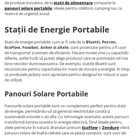
de produse inovative, de la
stații de alimentare
compacte la
panouri solare portabile
, ideale pentru călătorii, camping sau ca
rezervă de urgență acasă.
Stații de Energie Portabile
Stații de energie portabile, cum ar fi cele de la
Bluetti, Pecron,
EcoFlow, Fossibot, Anker si altele
, sunt proiectate pentru a fi ușor
de transportat și extrem de eficiente. Fiecare model vine cu capacități
diferite, astfel încât să puteți alege produsul care se potrivește cel mai
bine nevoilor dumneavoastra. De exemplu, stațiile Bluetti sunt
recunoscute pentru capacitatea lor mare de stocare a energiei, în timp
ce produsele Jackery sunt apreciate pentru designul lor robust și ușor
de utilizat.
Panouri Solare Portabile
Panourile solare portabile sunt un complement perfect pentru stații
de energie, permițându-vă să generați electricitate curată și
sustenabilă oriunde v-ați afla. Cu tehnologie avansată, aceste panouri
transformă lumina soarelui în energie electrică, fiind ideale pentru
zilele petrecute în natură. Branduri precum
EcoFlow
și
Zendure
oferă
panouri solare de înaltă calitate care se pliază compact, sunt ușor de