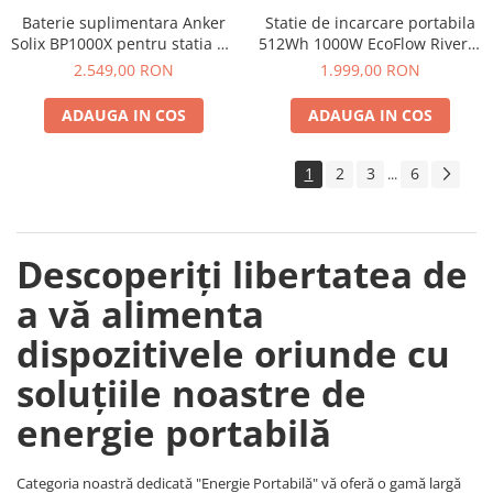
Baterie suplimentara Anker
Statie de incarcare portabila
Solix BP1000X pentru statia de
512Wh 1000W EcoFlow River 2
alimentare portabila Anker
Max
2.549,00 RON
1.999,00 RON
Solix C1000X, 1056Wh
ADAUGA IN COS
ADAUGA IN COS
1
2
3
6
...
Descoperiți libertatea de
a vă alimenta
dispozitivele oriunde cu
soluțiile noastre de
energie portabilă
Categoria noastră dedicată "Energie Portabilă" vă oferă o gamă largă