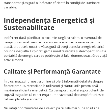
transportat și asigură o încărcare eficientă în condiții de iluminare
variabile.
Independența Energetică și
Sustenabilitate
Indiferent dacă planificați o excursie lungă cu rulota, o aventură de
camping sau aveți nevoie de o sursă de energie de rezervă pentru
acasă, produsele noastre vă asigură că aveți acces la energie electrică
oriunde v-ați afla. Explorați gama noastră variată și descoperiți soluția
portabilă de energie care se potrivește stilului dumneavoastră de viață
activ și mobil.
Calitate și Performanță Garantate
În plus, magazinul nostru online vă oferă informații detaliate despre
fiecare produs, recenzii de la utilizatori și sfaturi utile pentru a vă
maximiza eficiența energetică. Cu transport rapid și suport clienți de
top, vă asigurăm că experiența dumneavoastră de cumpărături este
cât mai plăcută și eficientă.
Nu ratați oportunitatea de a vă echipa cu cele mai bune soluții de