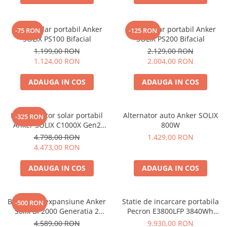
Panou solar portabil Anker
Panou solar portabil Anker
-75 RON
-125 RON
SOLIX PS100 Bifacial
SOLIX PS200 Bifacial
1.199,00 RON
2.129,00 RON
1.124,00 RON
2.004,00 RON
ADAUGA IN COS
ADAUGA IN COS
Kit generator solar portabil
Alternator auto Anker SOLIX
-325 RON
Anker SOLIX C1000X Gen2
800W
2000W 1024Wh + panou 100W
4.798,00 RON
1.429,00 RON
4.473,00 RON
ADAUGA IN COS
ADAUGA IN COS
Baterie de expansiune Anker
Statie de incarcare portabila
-500 RON
Solix BP2000 Generatia 2
Pecron E3800LFP 3840Wh
pentru Anker Solix C2000 Gen
4200W + Carucior CADOU
4.589,00 RON
9.930,00 RON